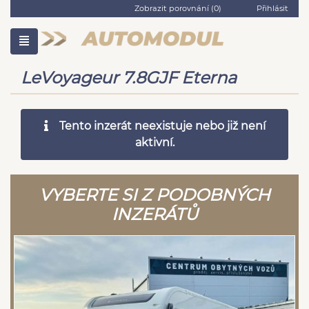
Zobrazit porovnání (
0
)
Přihlásit
LeVoyageur 7.8GJF Eterna
Tento inzerát neexistuje nebo již není
aktivní.
VYBERTE SI Z PODOBNÝCH
INZERÁTŮ