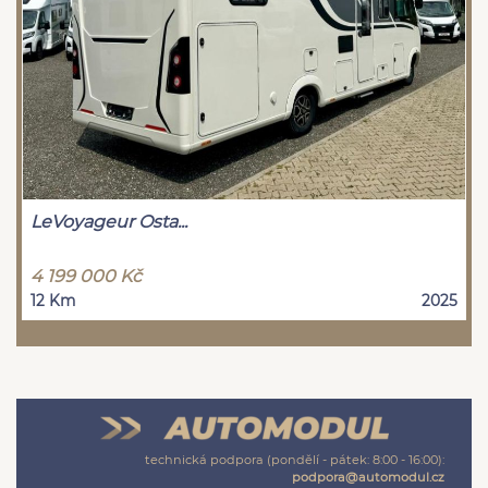
LeVoyageur Osta...
4 199 000 Kč
12 Km
2025
technická podpora (pondělí - pátek: 8:00 - 16:00):
podpora@automodul.cz