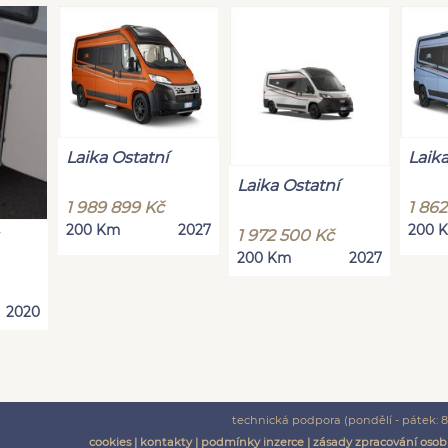
Laika Ostatní
Laika
Laika Ostatní
1 989 899 Kč
1 86
200 Km
2027
200 
1 972 500 Kč
200 Km
2027
2020
technická podpora (pondělí - pátek: 8:
cookies
|
kontakty
|
podmínky inzerce
|
zásady zpracování osob