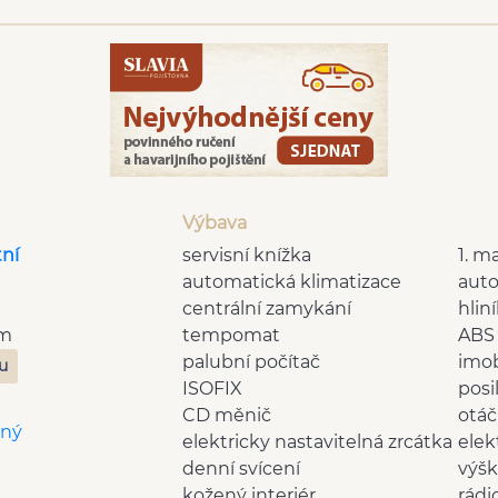
Výbava
tní
servisní knížka
1. ma
automatická klimatizace
aut
centrální zamykání
hlin
Km
tempomat
ABS
palubní počítač
imob
zu
ISOFIX
posi
CD měnič
otá
aný
elektricky nastavitelná zrcátka
elek
denní svícení
výšk
m
kožený interiér
rádi