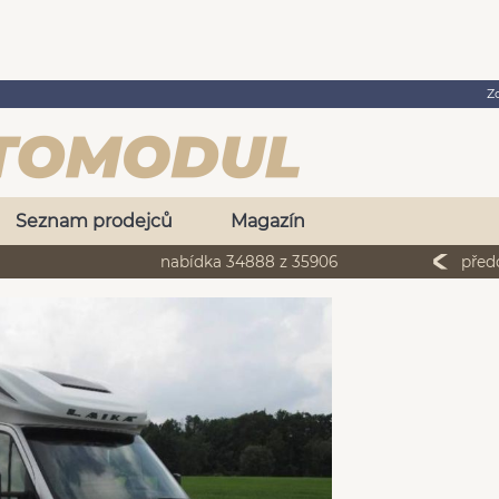
Z
Seznam prodejců
Magazín
nabídka 34888 z 35906
před