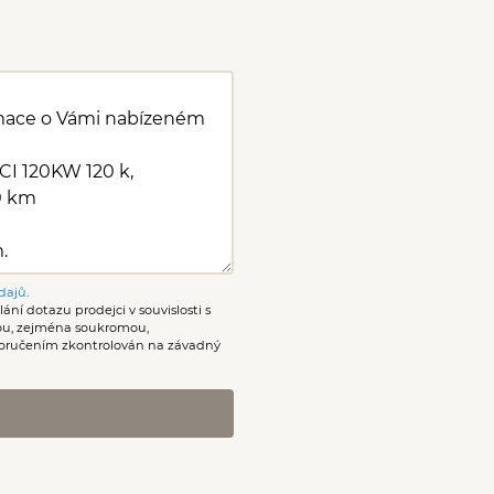
dajů
.
ání dotazu prodejci v souvislosti s
nou, zejména soukromou,
oručením zkontrolován na závadný