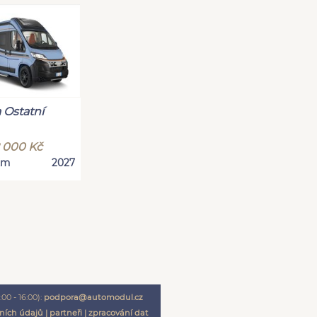
 Ostatní
2 000 Kč
Km
2027
00 - 16:00):
podpora@automodul.cz
ních údajů
|
partneři
|
zpracování dat