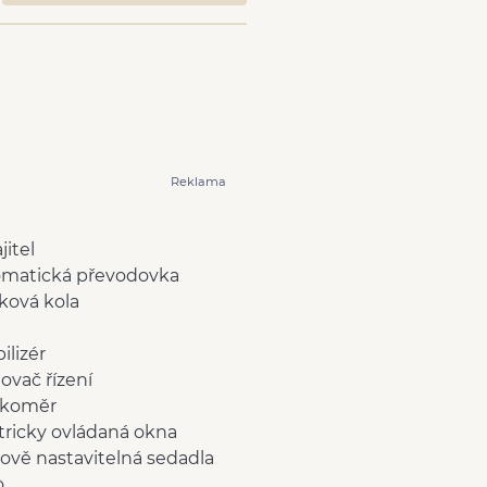
Reklama
jitel
omatická převodovka
íková kola
ilizér
lovač řízení
čkoměr
tricky ovládaná okna
ově nastavitelná sedadla
o