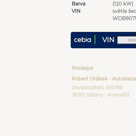
Barva
(120 kW)
VIN
světle še
WDB9071
VIN
Prodejce
Robert Drábek - Autobaza
Osvoboditelů 300/96
76701 Vážany - Kroměříž