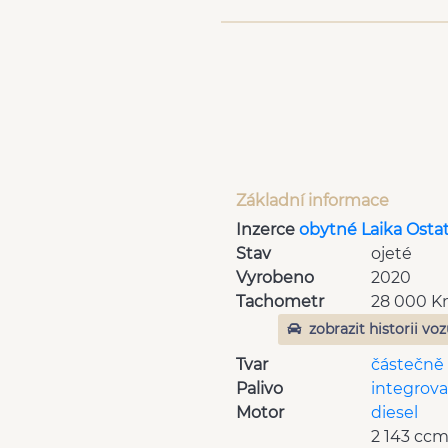
Základní informace
Inzerce
obytné Laika Osta
Stav
ojeté
Vyrobeno
2020
Tachometr
28 000 
zobrazit historii vo
Tvar
částečně
Palivo
integrov
Motor
diesel
2 143 cc