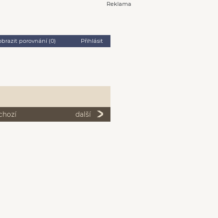
Reklama
obrazit porovnání (
0
)
Přihlásit
chozí
další