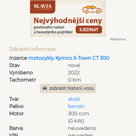
Reklama
Základní informace
Inzerce
motocykly Kymco X-Town CT 300
Stav
nové
Vyrobeno
2022
Tachometr
0 Km
zobrazit historii vozu
Tvar
skútr
Palivo
benzín
Motor
300 ccm
(0 kW)
Barva
neuvedeno
VIN
neuveden