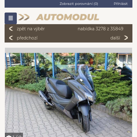
Zobrazit porovnání (
0
)
Přihlásit
zpět na výběr
nabídka 3278 z 35849
předchozí
další