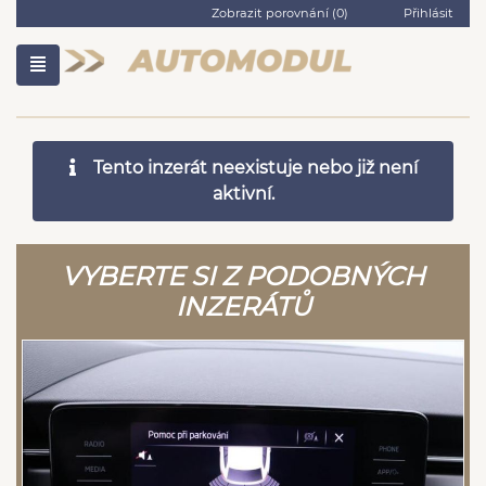
Zobrazit porovnání (
0
)
Přihlásit
Tento inzerát neexistuje nebo již není
aktivní.
VYBERTE SI Z PODOBNÝCH
INZERÁTŮ