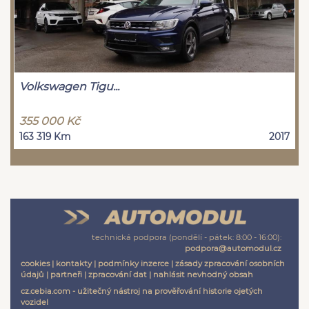
Volkswagen Tigu...
355 000 Kč
163 319 Km
2017
technická podpora (pondělí - pátek: 8:00 - 16:00):
podpora@automodul.cz
cookies
|
kontakty
|
podmínky inzerce
|
zásady zpracování osobních
údajů
|
partneři
|
zpracování dat
|
nahlásit nevhodný obsah
cz.cebia.com - užitečný nástroj na prověřování historie ojetých
vozidel