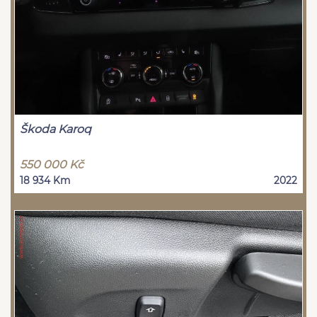
Škoda Karoq
550 000 Kč
18 934 Km
2022