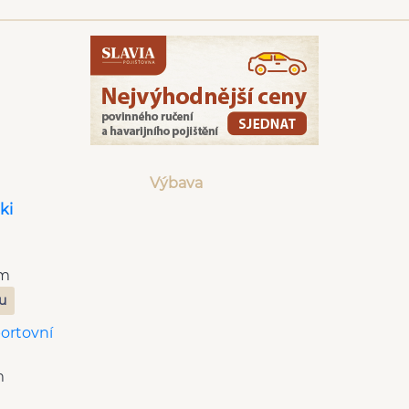
Výbava
ki
Km
zu
portovní
m