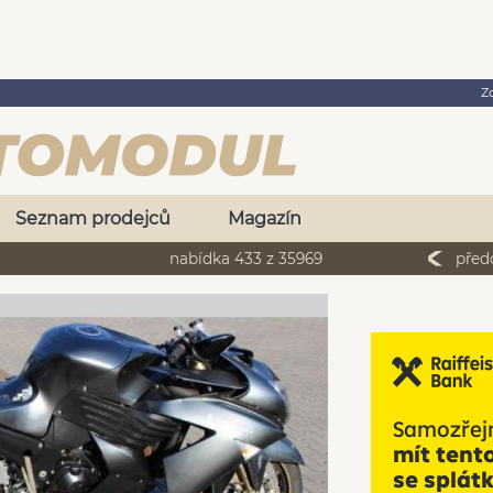
Z
Seznam prodejců
Magazín
nabídka 433 z 35969
před