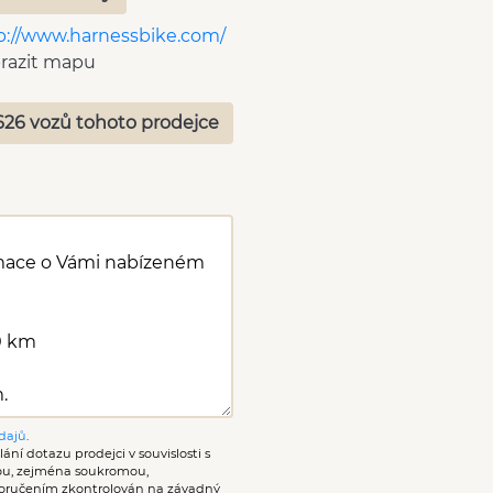
p://www.harnessbike.com/
razit mapu
626 vozů tohoto prodejce
dajů
.
ání dotazu prodejci v souvislosti s
nou, zejména soukromou,
oručením zkontrolován na závadný