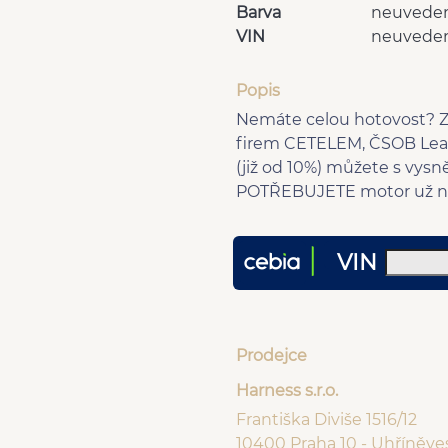
Barva
neuvede
VIN
neuvede
Popis
Nemáte celou hotovost? Z
firem CETELEM, ČSOB Leas
(již od 10%) můžete s vy
POTŘEBUJETE motor už n
VIN
Prodejce
Harness s.r.o.
Františka Diviše 1516/12
10400 Praha 10 - Uhříněve