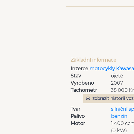
Základní informace
Inzerce
motocykly Kawasa
Stav
ojeté
Vyrobeno
2007
Tachometr
38 000 
zobrazit historii vo
Tvar
silniční s
Palivo
benzín
Motor
1 400 cc
(0 kW)