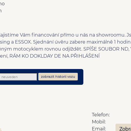
no
n
ajistíme Vám financování přímo u nás na showroomu.
ing a ESSOX. Sjednání úvěru zabere maximálně 1 hodin
sněným motocyklem rovnou odjíždět. SPÍŠE SOUBOR ND
ení, RÁM KO DOKLDAY DE NA PŘIHLÁŠENÍ
zobrazit historii vozu
Telefon:
Mobil:
Email:
Zobr
s