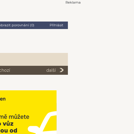
Reklama
obrazit porovnání (
0
)
Přihlásit
chozí
další