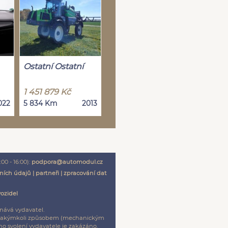
Ostatní Ostatní
1 451 879 Kč
022
5 834 Km
2013
00 - 16:00):
podpora@automodul.cz
ních údajů
|
partneři
|
zpracování dat
vozidel
nává vydavatel.
ení jakýmkoli způsobem (mechanickým
o svolení vydavatele je zakázáno.