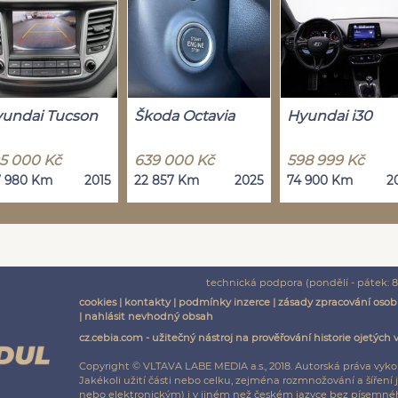
undai Tucson
Škoda Octavia
Hyundai i30
5 000 Kč
639 000 Kč
598 999 Kč
7 980 Km
2015
22 857 Km
2025
74 900 Km
2
technická podpora (pondělí - pátek: 8:
cookies
|
kontakty
|
podmínky inzerce
|
zásady zpracování osob
|
nahlásit nevhodný obsah
cz.cebia.com - užitečný nástroj na prověřování historie ojetých 
Copyright © VLTAVA LABE MEDIA a.s., 2018. Autorská práva vyko
Jakékoli užití části nebo celku, zejména rozmnožování a šíř
nebo elektronickým) i v jiném než českém jazyce bez písemnéh