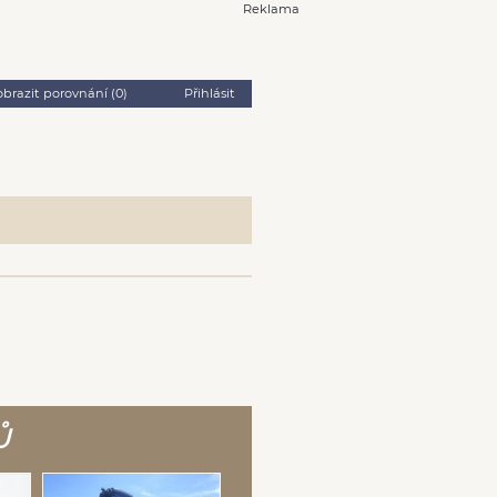
Reklama
obrazit porovnání (
0
)
Přihlásit
Ů