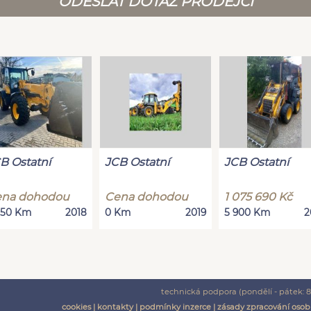
ODESLAT DOTAZ PRODEJCI
B Ostatní
JCB Ostatní
JCB Ostatní
na dohodou
Cena dohodou
1 075 690 Kč
250 Km
2018
0 Km
2019
5 900 Km
2
technická podpora (pondělí - pátek: 8:
cookies
|
kontakty
|
podmínky inzerce
|
zásady zpracování osob