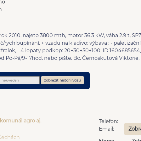
no
n
rok 2010, najeto 3800 mth, motor 36.3 kW, váha 2.9 t, SP
rychloupínání, + vzadu na kladivo; výbava : - paletizační 
v. žralok, - 4 lopaty podkop: 20+30+50+100; ID 1604685654_
od Po-Pá/9-17hod. nebo pište. Bc. Černoskutová Viktorie,
zobrazit historii vozu
 komunál agro aj.
Telefon:
Email:
Zobr
 Čechách