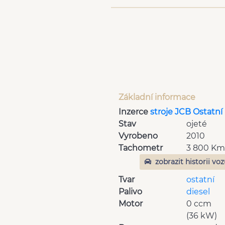
Základní informace
Inzerce
stroje JCB Ostatní
Stav
ojeté
Vyrobeno
2010
Tachometr
3 800 K
zobrazit historii vo
Tvar
ostatní
Palivo
diesel
Motor
0 ccm
(36 kW)