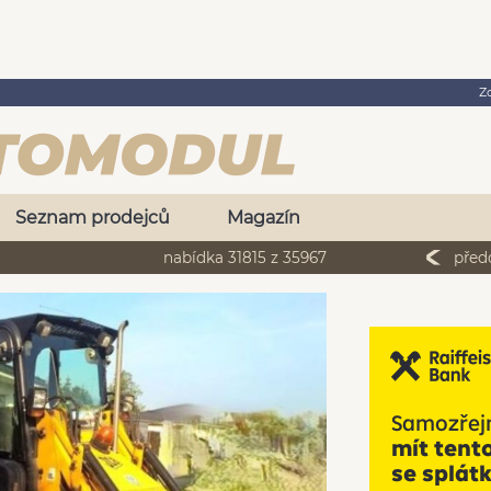
Z
Seznam prodejců
Magazín
nabídka 31815 z 35967
před