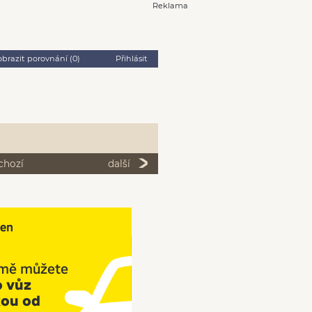
Reklama
obrazit porovnání (
0
)
Přihlásit
chozí
další