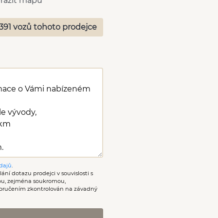
razit mapu
391 vozů tohoto prodejce
dajů
.
ání dotazu prodejci v souvislosti s
nou, zejména soukromou,
oručením zkontrolován na závadný