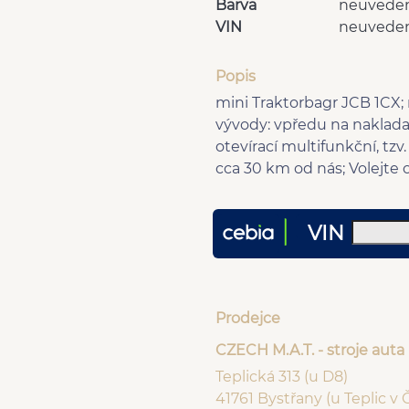
Barva
neuvede
VIN
neuvede
Popis
mini Traktorbagr JCB 1CX; 
vývody: vpředu na nakladač/
otevírací multifunkční, tz
cca 30 km od nás; Volejte 
VIN
Prodejce
CZECH M.A.T. - stroje auta
Teplická 313 (u D8)
41761 Bystřany (u Teplic v