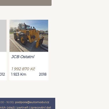
JCB Ostatní
1 992 870 Kč
012
1 923 Km
2018
00 - 16:00):
podpora@automodul.cz
ních údajů
|
partneři
|
zpracování dat