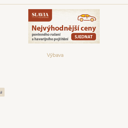
Výbava
m
zu