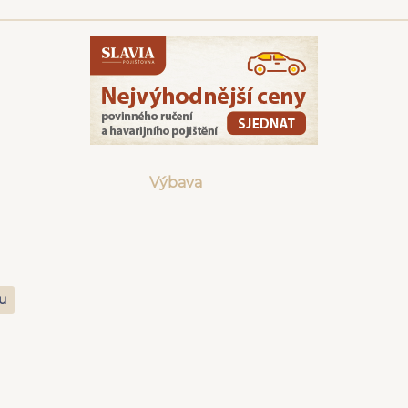
Výbava
zu