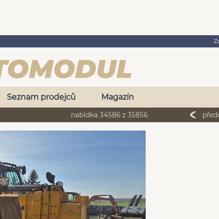
Z
Seznam prodejců
Magazín
nabídka 34586 z 35856
před