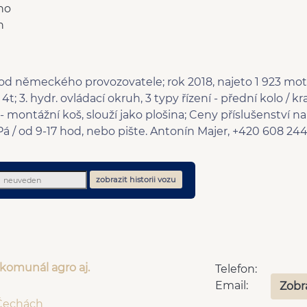
no
n
od německého provozovatele; rok 2018, najeto 1 923 mo
t; 3. hydr. ovládací okruh, 3 typy řízení - přední kolo / kr
 - montážní koš, slouží jako plošina; Ceny příslušenství 
 / od 9-17 hod, nebo pište. Antonín Majer, +420 608 244
zobrazit historii vozu
 komunál agro aj.
Telefon:
Email:
Zobr
 Čechách