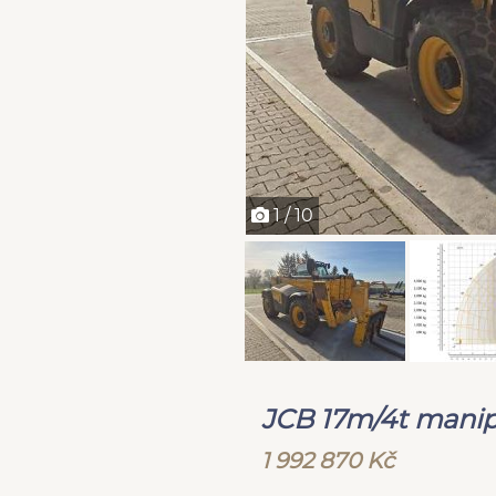
1 / 10
JCB 17m/4t manip
1 992 870 Kč