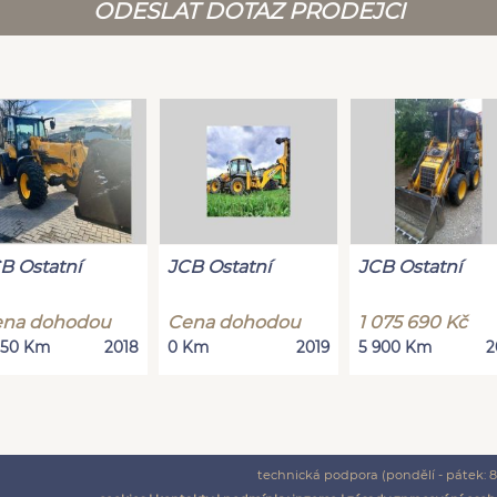
ODESLAT DOTAZ PRODEJCI
B Ostatní
JCB Ostatní
JCB Ostatní
na dohodou
Cena dohodou
1 075 690 Kč
250 Km
2018
0 Km
2019
5 900 Km
2
technická podpora (pondělí - pátek: 8: