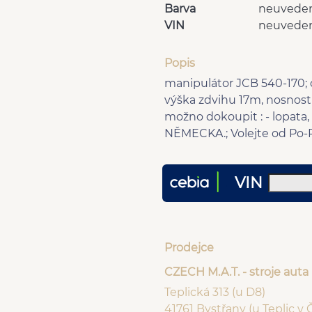
Barva
neuvede
VIN
neuvede
Popis
manipulátor JCB 540-170; 
výška zdvihu 17m, nosnost 4
možno dokoupit : - lopata,
NĚMECKA.; Volejte od Po-Pá
VIN
Prodejce
CZECH M.A.T. - stroje auta
Teplická 313 (u D8)
41761 Bystřany (u Teplic v