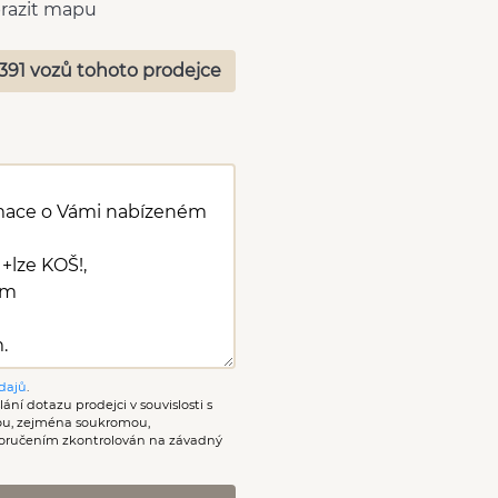
razit mapu
391 vozů tohoto prodejce
dajů
.
ání dotazu prodejci v souvislosti s
nou, zejména soukromou,
oručením zkontrolován na závadný