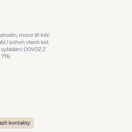
tohodin, motor 81 kW;
abí / pohon všech kol;
na vyžádání; DOVOZ Z
 776;
azit kontakty