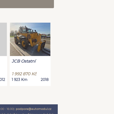
JCB Ostatní
1 992 870 Kč
012
1 923 Km
2018
00 - 16:00):
podpora@automodul.cz