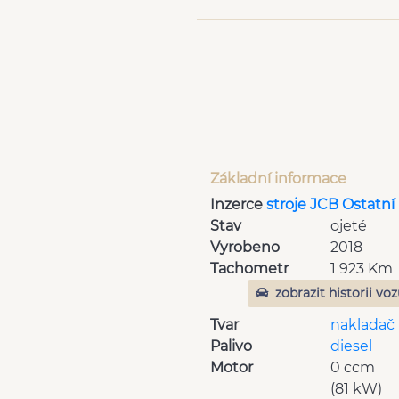
Základní informace
Inzerce
stroje JCB Ostatní
Stav
ojeté
Vyrobeno
2018
Tachometr
1 923 Km
zobrazit historii vo
Tvar
nakladač
Palivo
diesel
Motor
0 ccm
(81 kW)