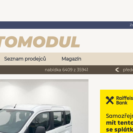
Z
Seznam prodejců
Magazín
nabídka 6409 z 35941
před