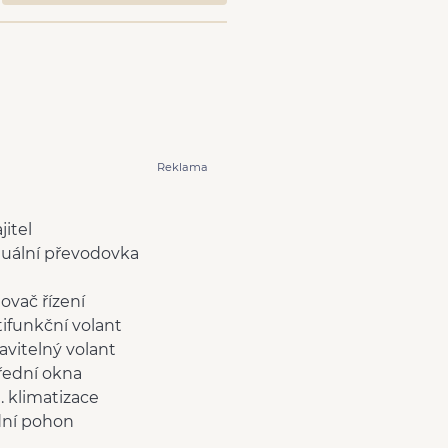
Reklama
jitel
uální převodovka
lovač řízení
ifunkční volant
avitelný volant
přední okna
 klimatizace
dní pohon