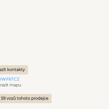
azit kontakty
W.F67.CZ
razit mapu
 59 vozů tohoto prodejce