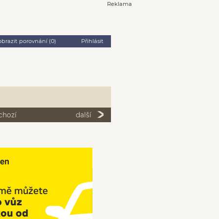
Reklama
obrazit porovnání (
0
)
Přihlásit
chozí
další