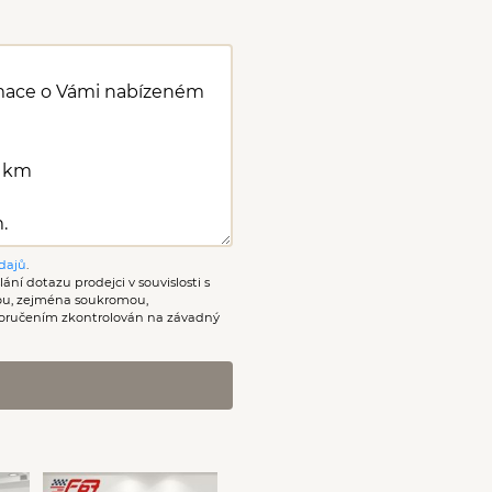
dajů
.
ání dotazu prodejci v souvislosti s
nou, zejména soukromou,
oručením zkontrolován na závadný