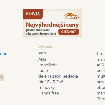
Výbava
rneo
ESP
1. ma
ABS
man
imobilizér
ASR
m
rádio
posi
dělená zadní sedadla
mult
zu
plní 'EURO V'
nast
mlhovky
el. 
Hands free
man.
Pře