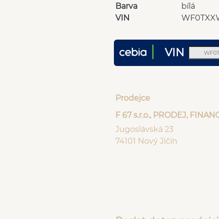
Barva
bílá
VIN
WF0TXX
VIN
Prodejce
F 67 s.r.o., PRODEJ, FINA
Jugoslávská 23
74101 Nový Jičín