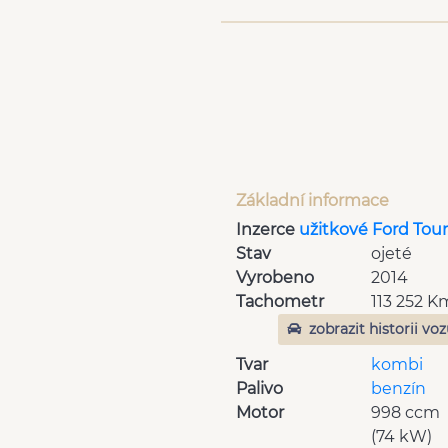
Základní informace
Inzerce
užitkové Ford Tou
Stav
ojeté
Vyrobeno
2014
Tachometr
113 252 K
zobrazit historii vo
Tvar
kombi
Palivo
benzín
Motor
998 ccm
(74 kW)