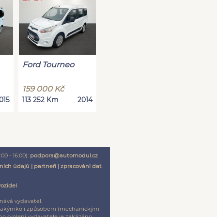
Ford Tourneo
159 000 Kč
015
113 252 Km
2014
00 - 16:00):
podpora@automodul.cz
ních údajů
|
partneři
|
zpracování dat
vozidel
nává vydavatel.
ení jakýmkoli způsobem (mechanickým
o svolení vydavatele je zakázáno.