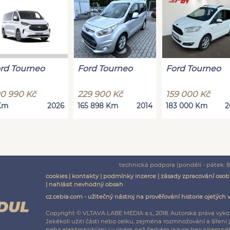
rd Tourneo
Ford Tourneo
Ford Tourneo
0 990 Kč
229 900 Kč
159 000 Kč
Km
2026
165 898 Km
2014
183 000 Km
2
technická podpora (pondělí - pátek: 8:
cookies
|
kontakty
|
podmínky inzerce
|
zásady zpracování osob
|
nahlásit nevhodný obsah
cz.cebia.com - užitečný nástroj na prověřování historie ojetých 
Copyright © VLTAVA LABE MEDIA a.s., 2018. Autorská práva vyko
Jakékoli užití části nebo celku, zejména rozmnožování a šíř
nebo elektronickým) i v jiném než českém jazyce bez písemnéh