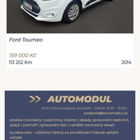
Ford Tourneo
159 000 Kč
113 252 Km
2014
technická podpora (pondělí - pátek: 8:00 - 16:00):
podpora@automodul.cz
cookies
|
kontakty
|
podmínky inzerce
|
zásady zpracování osobních
údajů
|
partneři
|
zpracování dat
|
nahlásit nevhodný obsah
cz.cebia.com - užitečný nástroj na prověřování historie ojetých
vozidel