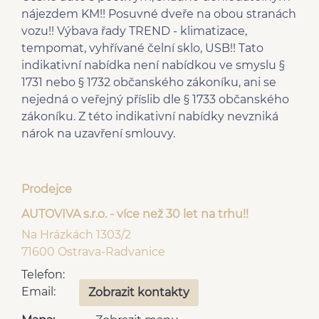
USB
Hands free
nájezdem KM!! Posuvné dveře na obou stranách
AUX
plní 'EURO VI'
vozu!! Výbava řady TREND - klimatizace,
tempomat, vyhřívané čelní sklo, USB!! Tato
indikativní nabídka není nabídkou ve smyslu §
1731 nebo § 1732 občanského zákoníku, ani se
nejedná o veřejný příslib dle § 1733 občanského
zákoníku. Z této indikativní nabídky nevzniká
nárok na uzavření smlouvy.
Prodejce
AUTOVIVA s.r.o. - více než 30 let na trhu!!
Na Hrázkách 1303/2
71600 Ostrava-Radvanice
Telefon:
Email:
Zobrazit kontakty