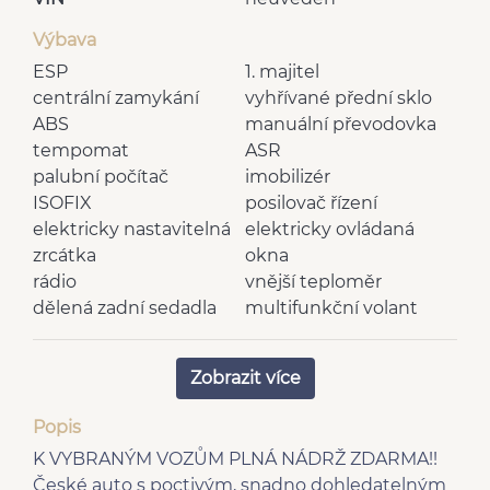
Výbava
ESP
1. majitel
centrální zamykání
vyhřívané přední sklo
ABS
manuální převodovka
tempomat
ASR
palubní počítač
imobilizér
ISOFIX
posilovač řízení
elektricky nastavitelná
elektricky ovládaná
zrcátka
okna
rádio
vnější teploměr
dělená zadní sedadla
multifunkční volant
vyhřívaná zrcátka
nastavitelný volant
deaktivace airbagu
výškově nastavitelné
Zobrazit více
spolujezdce
sedadlo řidiče
bluetooth
zadní stěrač
Popis
mlhovky
centrál dálkový
K VYBRANÝM VOZŮM PLNÁ NÁDRŽ ZDARMA!!
4x airbag
man. klimatizace
České auto s poctivým, snadno dohledatelným