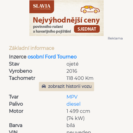
Reklama
Základní informace
Inzerce
osobní Ford Tourneo
Stav
ojeté
Vyrobeno
2016
Tachometr
118 400 Km
zobrazit historii vozu
Tvar
MPV
Palivo
diesel
Motor
1 499 ccm
(74 kW)
Barva
bílá
VIN
neuveden