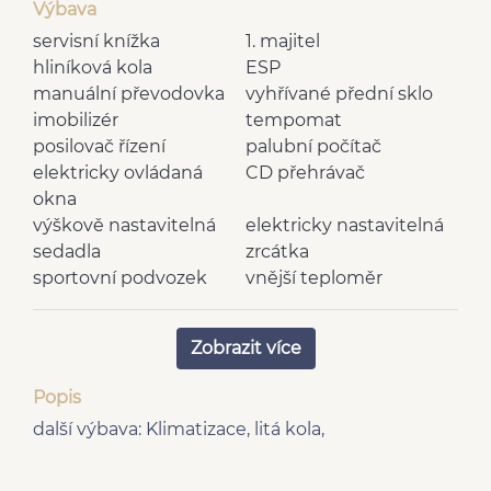
Výbava
servisní knížka
1. majitel
hliníková kola
ESP
manuální převodovka
vyhřívané přední sklo
imobilizér
tempomat
posilovač řízení
palubní počítač
elektricky ovládaná
CD přehrávač
okna
výškově nastavitelná
elektricky nastavitelná
sedadla
zrcátka
sportovní podvozek
vnější teploměr
dělená zadní sedadla
sportovní sedadla
vyhřívaná zrcátka
nastavitelný volant
Zobrazit více
senzor opotřebení
deaktivace airbagu
brzdových destiček
spolujezdce
Popis
plní 'EURO III'
centrál dálkový
další výbava: Klimatizace, litá kola,
startování tlačítkem
mlhovky
10x airbag
man. klimatizace