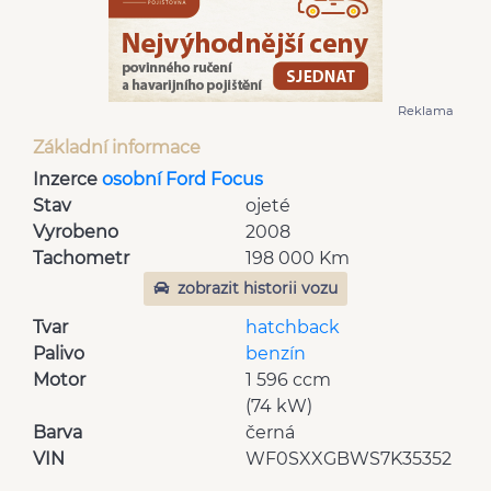
Reklama
Základní informace
Inzerce
osobní Ford Focus
Stav
ojeté
Vyrobeno
2008
Tachometr
198 000 Km
zobrazit historii vozu
Tvar
hatchback
Palivo
benzín
Motor
1 596 ccm
(74 kW)
Barva
černá
VIN
WF0SXXGBWS7K35352