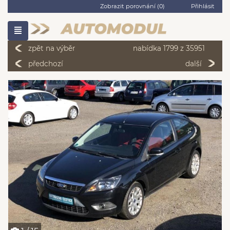
Zobrazit porovnání (
0
)
Přihlásit
zpět na výběr
nabídka 1799 z 35951
předchozí
další