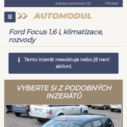
Zobrazit porovnání (
0
)
Přihlásit
Ford Focus 1,6 i, klimatizace,
rozvody
Tento inzerát neexistuje nebo již není
aktivní.
VYBERTE SI Z PODOBNÝCH
INZERÁTŮ