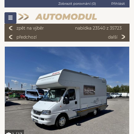
Zobrazit porovnání (
0
)
Přihlásit
zpět na výběr
nabídka 23540 z 35723
předchozí
další