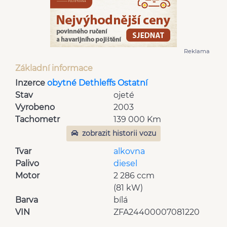
Reklama
Základní informace
Inzerce
obytné Dethleffs Ostatní
Stav
ojeté
Vyrobeno
2003
Tachometr
139 000 Km
zobrazit historii vozu
Tvar
alkovna
Palivo
diesel
Motor
2 286 ccm
(81 kW)
Barva
bílá
VIN
ZFA24400007081220