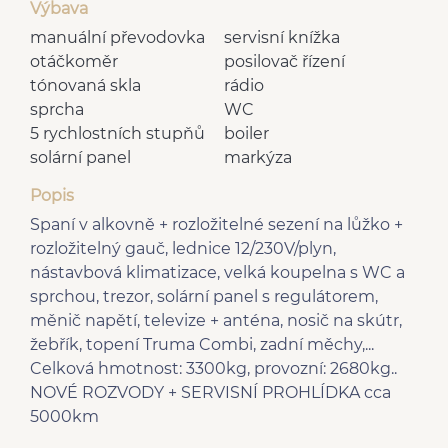
Výbava
manuální převodovka
servisní knížka
otáčkoměr
posilovač řízení
tónovaná skla
rádio
sprcha
WC
5 rychlostních stupňů
boiler
solární panel
markýza
Popis
Spaní v alkovně + rozložitelné sezení na lůžko +
rozložitelný gauč, lednice 12/230V/plyn,
nástavbová klimatizace, velká koupelna s WC a
sprchou, trezor, solární panel s regulátorem,
měnič napětí, televize + anténa, nosič na skútr,
žebřík, topení Truma Combi, zadní měchy,...
Celková hmotnost: 3300kg, provozní: 2680kg..
NOVÉ ROZVODY + SERVISNÍ PROHLÍDKA cca
5000km