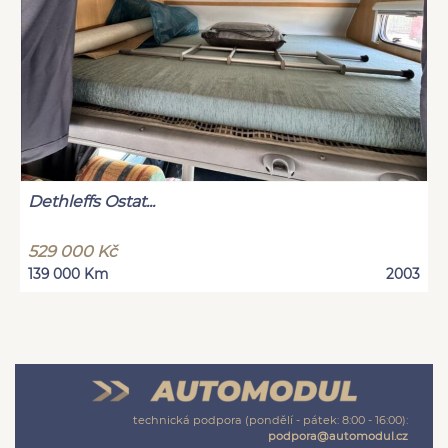
Dethleffs Ostat...
529 000 Kč
139 000 Km
2003
technická podpora (pondělí - pátek: 8:00 - 16:00):
podpora@automodul.cz