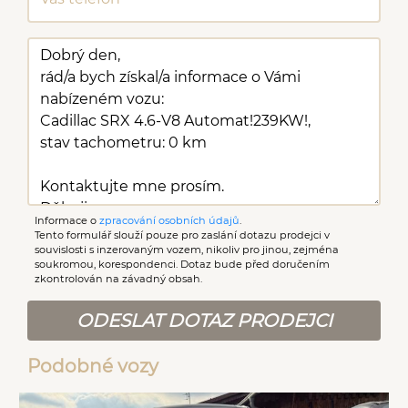
Malý kožený paket
Zatmavená zadní skla
USB
polohovací sedadla
Parkovací senzory zadní
AUX
Třetí řada sedadel
10x airbag
Asistent rozjezdu do
kopce (HSA)
Informace o
zpracování osobních údajů
.
Tento formulář slouží pouze pro zaslání dotazu prodejci v
souvislosti s inzerovaným vozem, nikoliv pro jinou, zejména
soukromou, korespondenci. Dotaz bude před doručením
zkontrolován na závadný obsah.
ODESLAT DOTAZ PRODEJCI
Podobné vozy