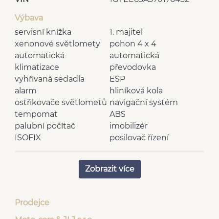
Výbava
servisní knížka
1. majitel
xenonové světlomety
pohon 4 x 4
automatická
automatická
klimatizace
převodovka
vyhřívaná sedadla
ESP
alarm
hliníková kola
ostřikovače světlometů
navigační systém
tempomat
ABS
palubní počítač
imobilizér
ISOFIX
posilovač řízení
elektricky ovládaná
CD přehrávač
okna
Zobrazit více
elektricky nastavitelná
elektricky nastavitelná
zrcátka
sedadla
vnější teploměr
výškově nastavitelná
Prodejce
výsuvné opěrky hlav
sedadla