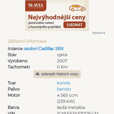
Reklama
Základní informace
Inzerce
osobní Cadillac SRX
Stav
ojeté
Vyrobeno
2007
Tachometr
0 Km
zobrazit historii vozu
Tvar
kombi
Palivo
benzín
Motor
4 565 ccm
(239 kW)
Barva
šedá metalíza
VIN
1GYEE63A370176432