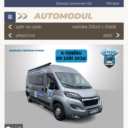
Zobrazit porovnání (
0
)
Přihlásit
zpět na výběr
nabídka 33643 z 35668
předchozí
další