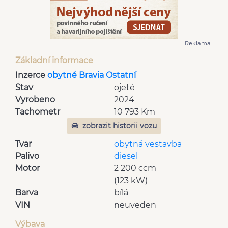
Reklama
Základní informace
Inzerce
obytné Bravia Ostatní
Stav
ojeté
Vyrobeno
2024
Tachometr
10 793 Km
zobrazit historii vozu
Tvar
obytná vestavba
Palivo
diesel
Motor
2 200 ccm
(123 kW)
Barva
bílá
VIN
neuveden
Výbava