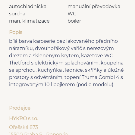
autochladnička
manuální převodovka
sprcha
WC
man. klimatizace
boiler
Popis
bílá barva karoserie bez lakovaného předního
nárazníku, dvouhořákový vařič s nerezovým
dřezem a skleněným krytem, kazetové WC
Thetford s elektrickým splachováním, koupelna
se sprchou, kuchyňka , lednice, skříňky a úložné
prostory s odvětráním, topení Truma Combi 4 s
integrovaným 10 l bojlerem (podle modelu)
Prodejce
HYKRO s.r.o.
Ořešská 873
15500 Praha 5 - Řeporyje