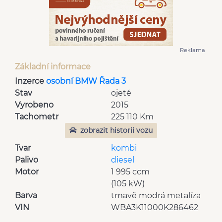
Reklama
Základní informace
Inzerce
osobní BMW Řada 3
Stav
ojeté
Vyrobeno
2015
Tachometr
225 110 Km
zobrazit historii vozu
Tvar
kombi
Palivo
diesel
Motor
1 995 ccm
(105 kW)
Barva
tmavě modrá metalíza
VIN
WBA3K11000K286462