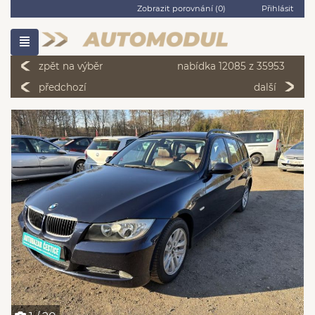
Zobrazit porovnání (
0
)
Přihlásit
zpět na výběr
nabídka 12085 z 35953
předchozí
další