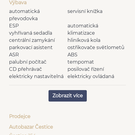
Výbava
automatická
servisní knížka
převodovka
ESP
automatická
vyhřívaná sedadla
klimatizace
centrální zamykání
hliníková kola
parkovací asistent
ostřikovače světlometů
ASR
ABS
palubní počítač
tempomat
CD přehrávač
posilovač řízení
elektricky nastavitelná
elektricky ovládaná
zrcátka
okna
denní svícení
výškově nastavitelná
Zobrazit více
vnější teploměr
sedadla
sportovní sedadla
výsuvné opěrky hlav
multifunkční volant
rádio
Prodejce
tónovaná skla
nastavitelný volant
LED denní svícení
Autobazar Čestice
vyhřívaná zrcátka
zadní stěrač
výškově nastavitelné