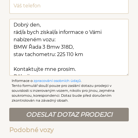
Digitální příjem rádia
Start-stop systém
(DAB)
volba jízdního režimu
paměťová karta
ovládání gesty
Informace o
zpracování osobních údajů
.
Tento formulář slouží pouze pro zaslání dotazu prodejci v
souvislosti s inzerovaným vozem, nikoliv pro jinou, zejména
soukromou, korespondenci. Dotaz bude před doručením
zkontrolován na závadný obsah.
ODESLAT DOTAZ PRODEJCI
Podobné vozy