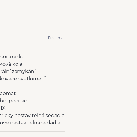
Reklama
isní knížka
íková kola
rální zamykání
ikovače světlometů
pomat
bní počítač
IX
tricky nastavitelná sedadla
ově nastavitelná sedadla
ší teploměr