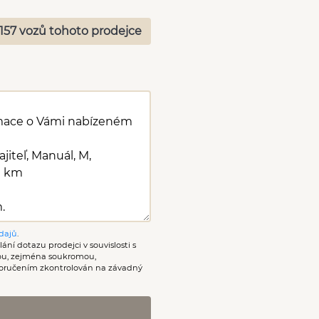
157 vozů tohoto prodejce
dajů
.
ání dotazu prodejci v souvislosti s
nou, zejména soukromou,
oručením zkontrolován na závadný