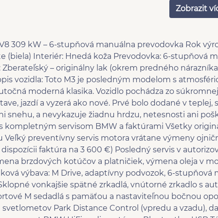
rádio
spor
Zobrazit ví
multifunkční volant
kože
nastavitelný volant
děle
vyhřívaná zrcátka
tóno
8 309 kW – 6-stupňová manuálna prevodovka Rok výro
deaktivace airbagu
výšk
e (biela) Interiér: Hnedá koža Prevodovka: 6-stupňová 
spolujezdce
řidi
 Zberateľský – originálny lak (okrem predného nárazníka
bluetooth
regu
 vozidla: Toto M3 je posledným modelom s atmosfér
centrál dálkový
el. 
točná moderná klasika. Vozidlo pochádza zo súkromnej 
senzor světel
el. 
, jazdí a vyzerá ako nové. Prvé bolo dodané v teplej, 
dvouzónová klimatizace
aut.
i snehu, a nevykazuje žiadnu hrdzu, netesnosti ani poš
bezklíčové odemykání
Zad
s kompletným servisom BMW a faktúrami Všetky origin
Park
Veľký preventívny servis motora vrátane výmeny ojničn
 dispozícii faktúra na 3 600 €) Posledný servis v autor
mena brzdových kotúčov a platničiek, výmena oleja v m
latková výbava: M Drive, adaptívny podvozok, 6-stupňová
0 Sklopné vonkajšie spätné zrkadlá, vnútorné zrkadlo s
športové M sedadlá s pamäťou a nastaviteľnou bočnou o
 svetlometov Park Distance Control (vpredu a vzadu), d