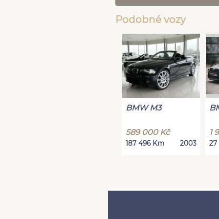
Podobné vozy
BMW M3
B
589 000 Kč
1 
187 496 Km
2003
27