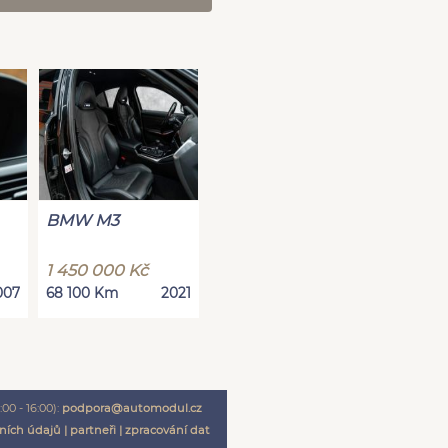
BMW M3
1 450 000 Kč
007
68 100 Km
2021
00 - 16:00):
podpora@automodul.cz
ních údajů
|
partneři
|
zpracování dat