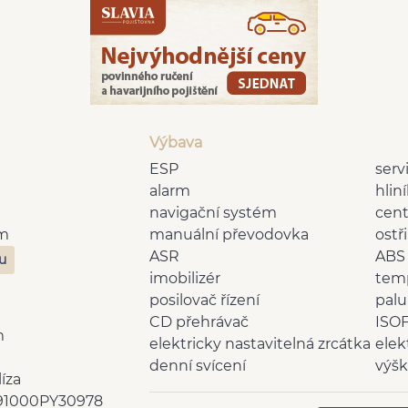
Výbava
ESP
serv
alarm
hlin
navigační systém
cent
Km
manuální převodovka
ostř
ASR
ABS
zu
imobilizér
tem
posilovač řízení
palu
CD přehrávač
ISOF
m
elektricky nastavitelná zrcátka
elek
denní svícení
výšk
líza
senzor stěračů
vněj
1000PY30978