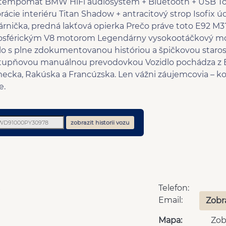
, tempomat BMW HiFi audiosystém + Bluetooth + USB Tón
ácie interiéru Titan Shadow + antracitový strop Isofix 
kárnička, predná lakťová opierka Prečo práve toto E92 M3
mosférickým V8 motorom Legendárny vysokootáčkový mot
lo s plne zdokumentovanou históriou a špičkovou starost
stupňovou manuálnou prevodovkou Vozidlo pochádza z EÚ
emecka, Rakúska a Francúzska. Len vážni záujemcovia –
e.
zobrazit historii vozu
Telefon:
Email:
Zobr
Mapa:
Zob