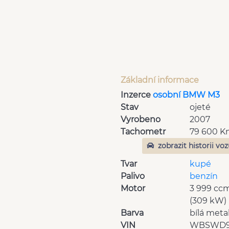
Základní informace
Inzerce
osobní BMW M3
Stav
ojeté
Vyrobeno
2007
Tachometr
79 600 
zobrazit historii vo
Tvar
kupé
Palivo
benzín
Motor
3 999 cc
(309 kW)
Barva
bílá meta
VIN
WBSWD9