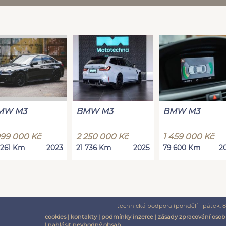
MW M3
BMW M3
BMW M3
999 000 Kč
2 250 000 Kč
1 459 000 Kč
 261 Km
2023
21 736 Km
2025
79 600 Km
2
technická podpora (pondělí - pátek: 8:
cookies
|
kontakty
|
podmínky inzerce
|
zásady zpracování osob
|
nahlásit nevhodný obsah