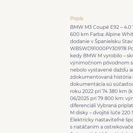
Popis
BMW M3 Coupé E92 – 4.0 V
600 km Farba: Alpine Whit
dodanie v Španielsku Stav:
WBSWD91000PY30978 Popis
kedy BMW M vyrobilo – sku
výnimočnom pôvodnom stave
nebolo vystavené dažďu an
zdokumentovaná história 
dokumentácia sú súčasťou 
roku 2022 pri 74 380 km (k
06/2025 pri 79 800 km: vý
diferenciáli Vybraná príp
M disky – dvojité lúče 22
Elektricky nastaviteľné 
s natáčaním a ostrekovače