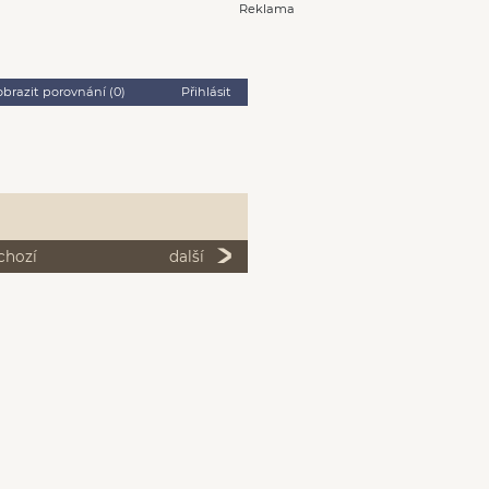
Reklama
obrazit porovnání (
0
)
Přihlásit
chozí
další