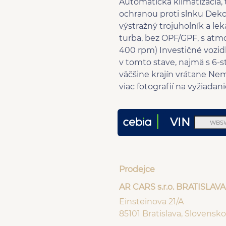
Automatická klimatizácia
ochranou proti slnku Dekor
výstražný trojuholník a le
turba, bez OPF/GPF, s at
400 rpm) Investičné vozid
v tomto stave, najmä s 6-
väčšine krajín vrátane N
viac fotografií na vyžiadani
VIN
Prodejce
AR CARS s.r.o. BRATISLAVA
Einsteinova 21/A
85101 Bratislava, Slovensko