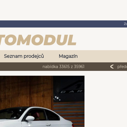
Z
Seznam prodejců
Magazín
nabídka 33615 z 35961
před