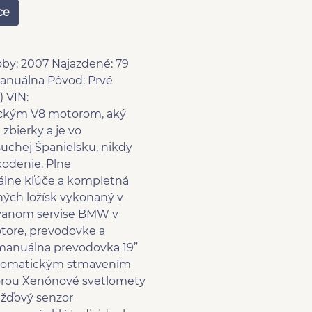
tovní sedadla
ce
ný interiér
ná zadní sedadla
vaná skla
by: 2007 Najazdené: 79
ově nastavitelné sedadlo
manuálna Pôvod: Prvé
če
) VIN:
lace tuhosti podvozku
ickým V8 motorom, aký
sklopná zrcátka
zbierky a je vo
přední okna
suchej Španielsku, nikdy
 zabrždění v kopci
kodenie. Plne
ní pohon
álne kľúče a kompletná
ovací senzory přední
ých ložísk vykonaný v
izovanom servise BMW v
otore, prevodovke a
 manuálna prevodovka 19”
 automatickým stmavením
porou Xenónové svetlomety
ažďový senzor