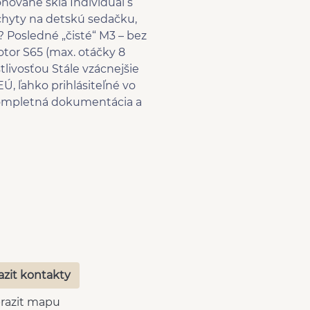
ované sklá Individual s
úchyty na detskú sedačku,
? Posledné „čisté“ M3 – bez
or S65 (max. otáčky 8
livosťou Stále vzácnejšie
, ľahko prihlásiteľné vo
 kompletná dokumentácia a
azit kontakty
razit mapu