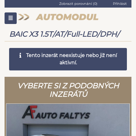
Zobrazit porovnání (
0
)
Přihlásit
BAIC X3 1.5T/AT/Full-LED/DPH/
Tento inzerát neexistuje nebo již není
aktivní.
VYBERTE SI Z PODOBNÝCH
INZERÁTŮ