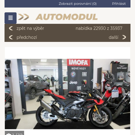
Zobrazit porovnání (
0
)
Přihlásit
zpět na výběr
nabídka 22930 z 35937
předchozí
další