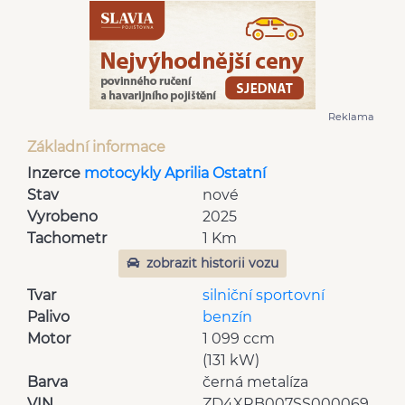
Reklama
Základní informace
Inzerce
motocykly Aprilia Ostatní
Stav
nové
Vyrobeno
2025
Tachometr
1 Km
zobrazit historii vozu
Tvar
silniční sportovní
Palivo
benzín
Motor
1 099 ccm
(131 kW)
Barva
černá metalíza
VIN
ZD4XRB007SS000069