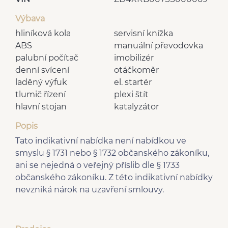
Výbava
hliníková kola
servisní knížka
ABS
manuální převodovka
palubní počítač
imobilizér
denní svícení
otáčkoměr
laděný výfuk
el. startér
tlumič řízení
plexi štít
hlavní stojan
katalyzátor
Popis
Tato indikativní nabídka není nabídkou ve
smyslu § 1731 nebo § 1732 občanského zákoníku,
ani se nejedná o veřejný příslib dle § 1733
občanského zákoníku. Z této indikativní nabídky
nevzniká nárok na uzavření smlouvy.