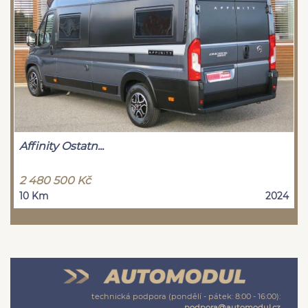
Affinity Ostatn...
2 480 500 Kč
10 Km
2024
technická podpora (pondělí - pátek: 8:00 - 16:00):
podpora@automodul.cz