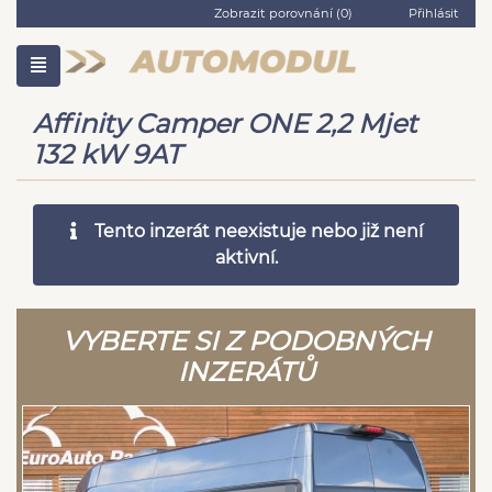
Zobrazit porovnání (
0
)
Přihlásit
Affinity Camper ONE 2,2 Mjet
132 kW 9AT
Tento inzerát neexistuje nebo již není
aktivní.
VYBERTE SI Z PODOBNÝCH
INZERÁTŮ