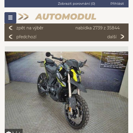
Zobrazit porovnání (
0
)
Přihlásit
zpět na výběr
nabídka 2739 z 35844
předchozí
další