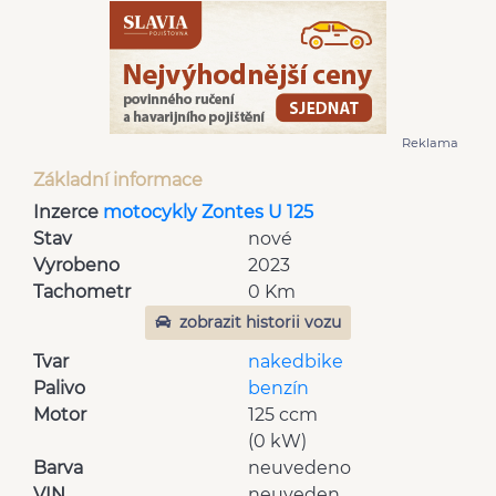
Reklama
Základní informace
Inzerce
motocykly Zontes U 125
Stav
nové
Vyrobeno
2023
Tachometr
0 Km
zobrazit historii vozu
Tvar
nakedbike
Palivo
benzín
Motor
125 ccm
(0 kW)
Barva
neuvedeno
VIN
neuveden