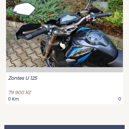
Zontes U 125
79 900 Kč
0 Km
0