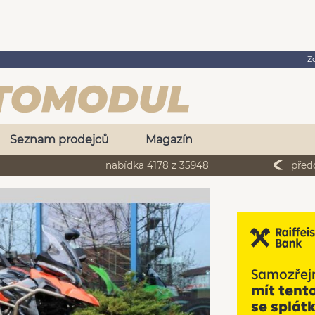
Z
Seznam prodejců
Magazín
nabídka 4178 z 35948
před