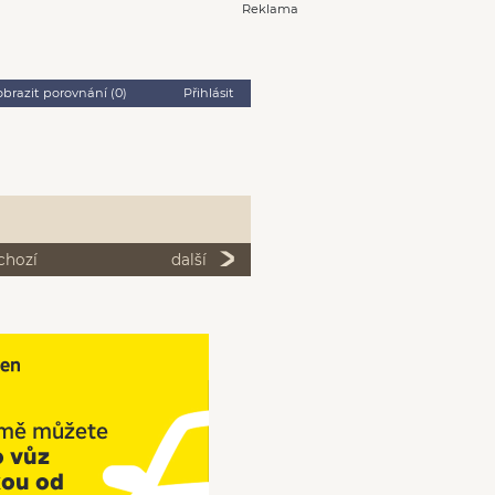
Reklama
obrazit porovnání (
0
)
Přihlásit
chozí
další