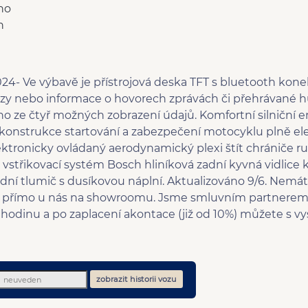
no
n
Ve výbavě je přístrojová deska TFT s bluetooth konek
azy nebo informace o hovorech zprávách či přehrávané h
dno ze čtyř možných zobrazení údajů. Komfortní silniční
 konstrukce startování a zabezpečení motocyklu plně ele
lektronicky ovládaný aerodynamický plexi štít chrániče 
střikovací systém Bosch hliníková zadní kyvná vidlice 
adní tlumič s dusíkovou náplní. Aktualizováno 9/6. Nemá
í přímo u nás na showroomu. Jsme smluvním partnerem
 hodinu a po zaplacení akontace (již od 10%) můžete s
zobrazit historii vozu