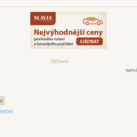
Výbava
serv
zu
lniční