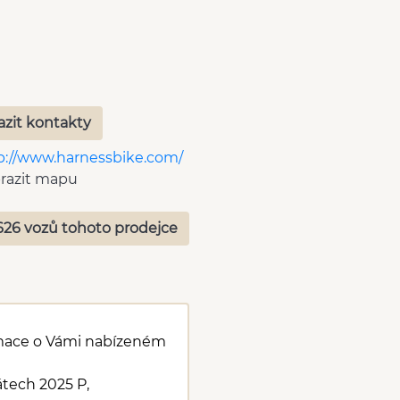
azit kontakty
p://www.harnessbike.com/
razit mapu
626 vozů tohoto prodejce