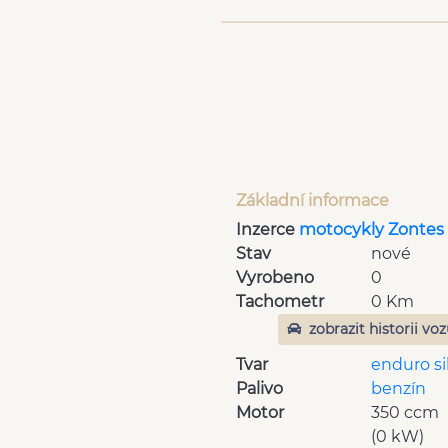
Základní informace
Inzerce
motocykly Zontes
Stav
nové
Vyrobeno
0
Tachometr
0 Km
zobrazit historii vo
Tvar
enduro si
Palivo
benzín
Motor
350 ccm
(0 kW)