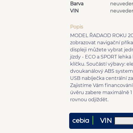
Barva
neuvede
VIN
neuvede
Popis
MODEL ŘADAOD ROKU 2024- 
zobrazovat navigační přík
displeji můžete vybrat je
jízdy - ECO a SPORT lehká
klíčku. Součástí výbavy: e
dvoukanálový ABS system v
USB nabíječka centrální z
Zajistíme Vám financován
úvěru zabere maximálně 1
rovnou odjíždět.
VIN