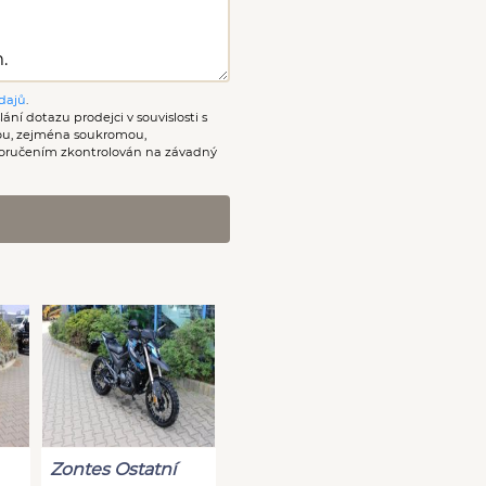
dajů
.
ání dotazu prodejci v souvislosti s
nou, zejména soukromou,
oručením zkontrolován na závadný
Zontes Ostatní