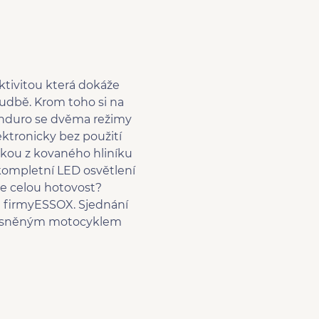
tivitou která dokáže
udbě. Krom toho si na
 enduro se dvěma režimy
ktronicky bez použití
rukou z kovaného hliníku
kompletní LED osvětlení
te celou hotovost?
 firmyESSOX. Sjednání
 vysněným motocyklem