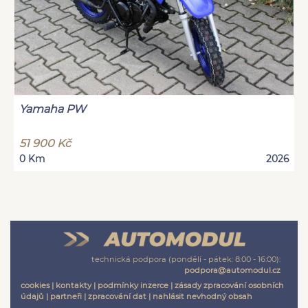
Yamaha PW
51 900 Kč
0 Km
2026
technická podpora (pondělí - pátek: 8:00 - 16:00):
podpora@automodul.cz
cookies
|
kontakty
|
podmínky inzerce
|
zásady zpracování osobních
údajů
|
partneři
|
zpracování dat
|
nahlásit nevhodný obsah