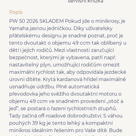
servisní knížka
Popis
PW 50 2026 SKLADEM Pokud jde o minikrosy, je
Yamaha jasnou jedničkou. Díky uživatelsky
přátelskému designu je snadné poznat, proč je
tento dvoutakt o objemu 49 ccm tak oblíbený u
dětí i jejich rodičů. Mezi vlastnosti zaručující
bezpečnost, kterými je vybavena, patří např.
nastavitelný plyn, umožňující rodičům omezit
maximální rychlost tak, aby odpovídala jezdecké
úrovni dítěte. Krytá kardanová hřídel maximálně
usnadňuje údržbu. Plně automatická
převodovka jeho svěžího dvoutaktní motoru o
objemu 49 ccm ve snadném provedení „otoč a
jeď“, se postará o řazení rychlostních stupňů.
Tady začíná off-roadové dobrodružství. S váhou
pouhých 39 kg je tento lehký a kompaktní
minikros ideálním řešením pro Vaše dítě. Bude