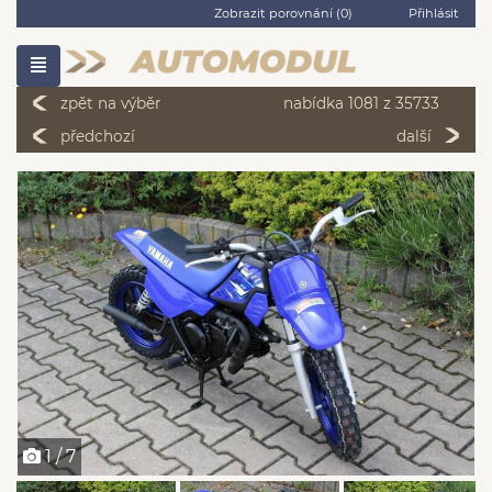
Zobrazit porovnání (
0
)
Přihlásit
zpět na výběr
nabídka 1081 z 35733
předchozí
další
1 / 7