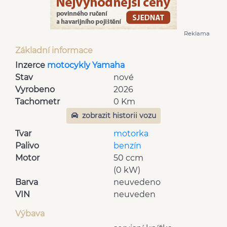
Reklama
Základní informace
Inzerce
motocykly Yamaha
Stav
nové
Vyrobeno
2026
Tachometr
0 Km
zobrazit historii vozu
Tvar
motorka
Palivo
benzín
Motor
50 ccm
(0 kW)
Barva
neuvedeno
VIN
neuveden
Výbava