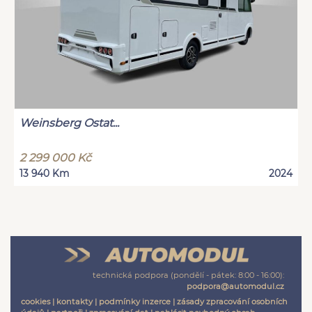
Weinsberg Ostat...
2 299 000 Kč
13 940 Km
2024
technická podpora (pondělí - pátek: 8:00 - 16:00):
podpora@automodul.cz
cookies
|
kontakty
|
podmínky inzerce
|
zásady zpracování osobních