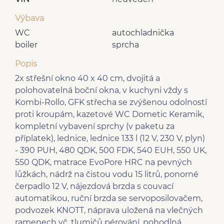
Výbava
WC
autochladnička
boiler
sprcha
Popis
2x střešní okno 40 x 40 cm, dvojitá a
polohovatelná boční okna, v kuchyni vždy s
Kombi-Rollo, GFK střecha se zvýšenou odolností
proti kroupám, kazetové WC Dometic Keramik,
kompletní vybavení sprchy (v paketu za
příplatek), lednice, lednice 133 l (12 V, 230 V, plyn)
- 390 PUH, 480 QDK, 500 FDK, 540 EUH, 550 UK,
550 QDK, matrace EvoPore HRC na pevných
lůžkách, nádrž na čistou vodu 15 litrů, ponorné
čerpadlo 12 V, nájezdová brzda s couvací
automatikou, ruční brzda se servoposilovačem,
podvozek KNOTT, náprava uložená na vlečných
ramenech vč. tlumičů pérování, pohodlná