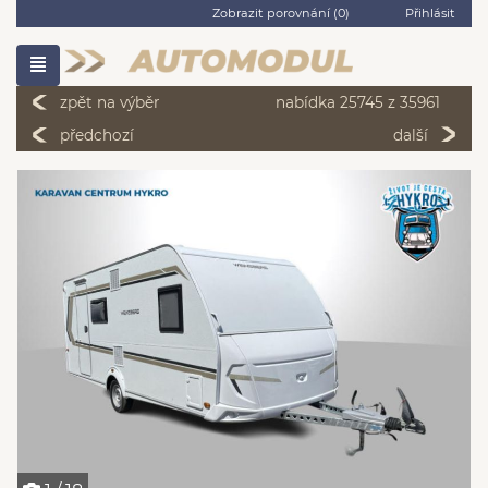
Zobrazit porovnání (
0
)
Přihlásit
zpět na výběr
nabídka 25745 z 35961
předchozí
další