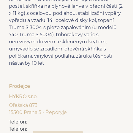
postel, skříňka na plynové lahve v přední části (2
x 11 kg) s ocelovou podlahou, stabilizační vzpěry
vpředu a vzadu, 14“ ocelové disky kol, topení
Truma S 3004 s piezo zapalováním (u modelů
740 Truma S 5004), tříhořákový vařič s
nerezovým dřezem a skleněným krytem,
umyvadlo se zrcadlem, dřevěná skříňka s
poličkami, vinylová podlaha, záruka těsnosti
nástavby 10 let
Prodejce
HYKRO s.r.o.
Ořešská 873
15500 Praha 5 - Řeporyje
Telefon:
Telefon: