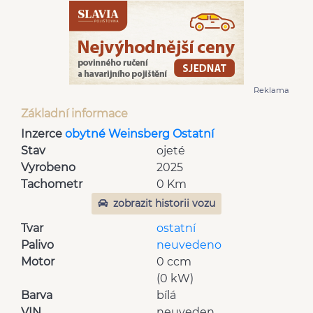
Reklama
Základní informace
Inzerce
obytné Weinsberg Ostatní
Stav
ojeté
Vyrobeno
2025
Tachometr
0 Km
zobrazit historii vozu
Tvar
ostatní
Palivo
neuvedeno
Motor
0 ccm
(0 kW)
Barva
bílá
VIN
neuveden