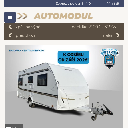
Zobrazit porovnání (
0
)
Přihlásit
zpět na výběr
nabídka 25203 z 35964
předchozí
další