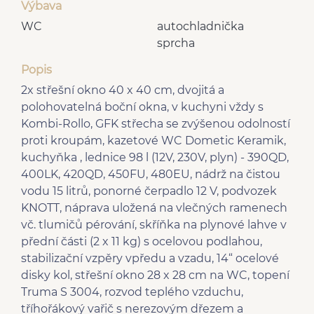
Výbava
WC
autochladnička
sprcha
Popis
2x střešní okno 40 x 40 cm, dvojitá a
polohovatelná boční okna, v kuchyni vždy s
Kombi-Rollo, GFK střecha se zvýšenou odolností
proti kroupám, kazetové WC Dometic Keramik,
kuchyňka , lednice 98 l (12V, 230V, plyn) - 390QD,
400LK, 420QD, 450FU, 480EU, nádrž na čistou
vodu 15 litrů, ponorné čerpadlo 12 V, podvozek
KNOTT, náprava uložená na vlečných ramenech
vč. tlumičů pérování, skříňka na plynové lahve v
přední části (2 x 11 kg) s ocelovou podlahou,
stabilizační vzpěry vpředu a vzadu, 14“ ocelové
disky kol, střešní okno 28 x 28 cm na WC, topení
Truma S 3004, rozvod teplého vzduchu,
tříhořákový vařič s nerezovým dřezem a