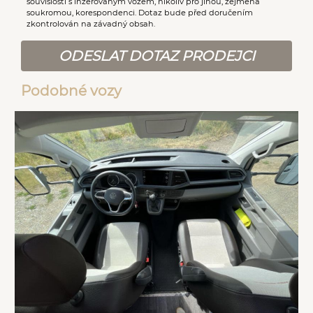
souvislosti s inzerovaným vozem, nikoliv pro jinou, zejména
soukromou, korespondenci. Dotaz bude před doručením
zkontrolován na závadný obsah.
ODESLAT DOTAZ PRODEJCI
Podobné vozy