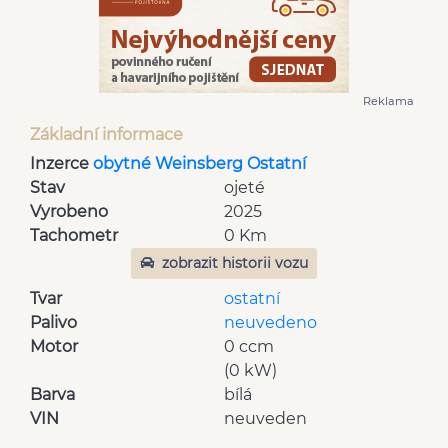
Reklama
Základní informace
Inzerce
obytné Weinsberg Ostatní
Stav
ojeté
Vyrobeno
2025
Tachometr
0 Km
zobrazit historii vozu
Tvar
ostatní
Palivo
neuvedeno
Motor
0 ccm
(0 kW)
Barva
bílá
VIN
neuveden