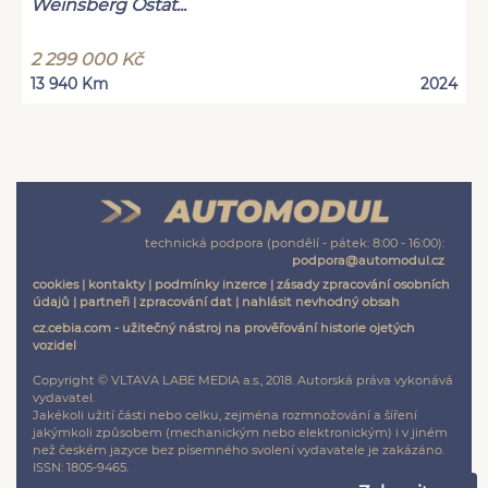
Weinsberg Ostat...
2 299 000 Kč
13 940 Km
2024
technická podpora (pondělí - pátek: 8:00 - 16:00):
podpora@automodul.cz
cookies
|
kontakty
|
podmínky inzerce
|
zásady zpracování osobních
údajů
|
partneři
|
zpracování dat
|
nahlásit nevhodný obsah
cz.cebia.com - užitečný nástroj na prověřování historie ojetých
vozidel
Copyright © VLTAVA LABE MEDIA a.s., 2018. Autorská práva vykonává
vydavatel.
Jakékoli užití části nebo celku, zejména rozmnožování a šíření
jakýmkoli způsobem (mechanickým nebo elektronickým) i v jiném
než českém jazyce bez písemného svolení vydavatele je zakázáno.
ISSN: 1805-9465.