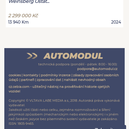
Weinsberg Ostat...
2 299 000 Kč
13 940 Km
2024
technická podpora (pondělí - pátek: 8:00 - 16:00):
podpora@automodul.cz
cookies
|
kontakty
|
podmínky inzerce
|
zásady zpracování osobních
údajů
|
partneři
|
zpracování dat
|
nahlásit nevhodný obsah
cz.cebia.com - užitečný nástroj na prověřování historie ojetých
vozidel
Copyright © VLTAVA LABE MEDIA a.s., 2018. Autorská práva vykonává
vydavatel.
Jakékoli užití části nebo celku, zejména rozmnožování a šíření
jakýmkoli způsobem (mechanickým nebo elektronickým) i v jiném
než českém jazyce bez písemného svolení vydavatele je zakázáno.
ISSN: 1805-9465.