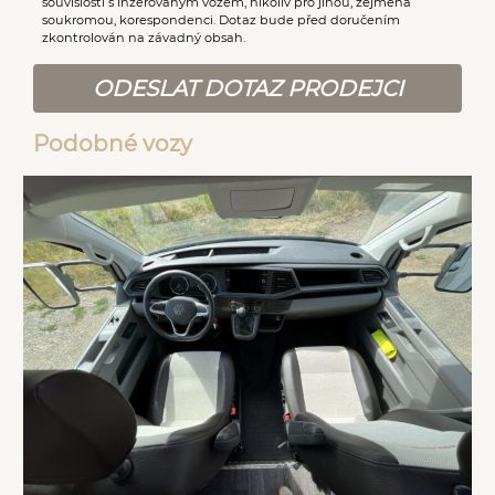
souvislosti s inzerovaným vozem, nikoliv pro jinou, zejména
soukromou, korespondenci. Dotaz bude před doručením
zkontrolován na závadný obsah.
ODESLAT DOTAZ PRODEJCI
Podobné vozy