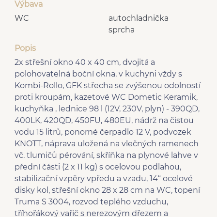
Výbava
WC
autochladnička
sprcha
Popis
2x střešní okno 40 x 40 cm, dvojitá a
polohovatelná boční okna, v kuchyni vždy s
Kombi-Rollo, GFK střecha se zvýšenou odolností
proti kroupám, kazetové WC Dometic Keramik,
kuchyňka , lednice 98 l (12V, 230V, plyn) - 390QD,
400LK, 420QD, 450FU, 480EU, nádrž na čistou
vodu 15 litrů, ponorné čerpadlo 12 V, podvozek
KNOTT, náprava uložená na vlečných ramenech
vč. tlumičů pérování, skříňka na plynové lahve v
přední části (2 x 11 kg) s ocelovou podlahou,
stabilizační vzpěry vpředu a vzadu, 14“ ocelové
disky kol, střešní okno 28 x 28 cm na WC, topení
Truma S 3004, rozvod teplého vzduchu,
tříhořákový vařič s nerezovým dřezem a