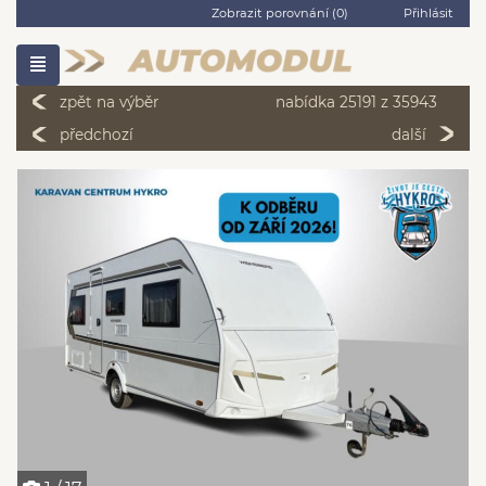
Zobrazit porovnání (
0
)
Přihlásit
zpět na výběr
nabídka 25191 z 35943
předchozí
další