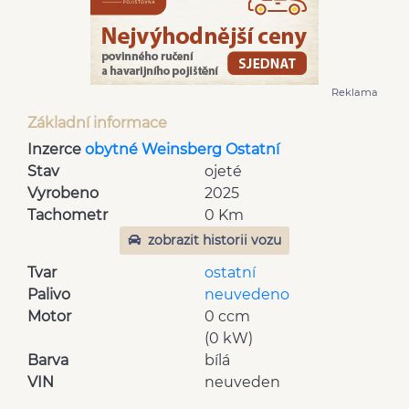
Reklama
Základní informace
Inzerce
obytné Weinsberg Ostatní
Stav
ojeté
Vyrobeno
2025
Tachometr
0 Km
zobrazit historii vozu
Tvar
ostatní
Palivo
neuvedeno
Motor
0 ccm
(0 kW)
Barva
bílá
VIN
neuveden