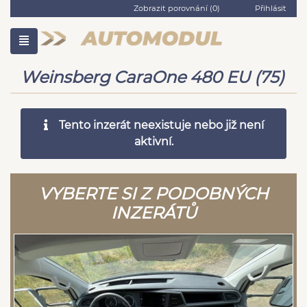
Zobrazit porovnání (
0
)
Přihlásit
Weinsberg CaraOne 480 EU (75)
Tento inzerát neexistuje nebo již není
aktivní.
VYBERTE SI Z PODOBNÝCH
INZERÁTŮ