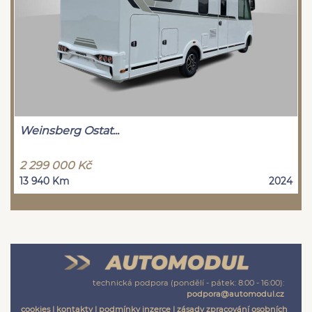
Weinsberg Ostat...
2 299 000 Kč
13 940 Km
2024
technická podpora (pondělí - pátek: 8:00 - 16:00):
podpora@automodul.cz
cookies
|
kontakty
|
podmínky inzerce
|
zásady zpracování osobních