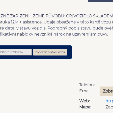
8 rychlostních stupňů
8x a
Parkovací senzory zadní
role
ŽNÉ ZAŘÍZENÍ | ZEMĚ PŮVODU: ČR|VOZIDLO SKLADEM| P
přední světla LED
Park
uka 12M + asistence. Údaje obsažené v této kartě vozu m
Apple CarPlay
Andr
é detaily stavu vozidla. Podrobný popis stavu bude ově
asistent jízdy v jízdním pruhu
ukaz
dikativní nabídky nevzniká nárok na uzavření smlouvy.
asistent jízdy v koloně
(SLI
asis
zobrazit historii vozu
Telefon:
Email:
Zobr
Web:
htt
Mapa:
Zob