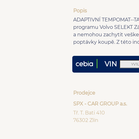
Popis
ADAPTIVNÍ TEMPOMAT--TA
programu Volvo SELEKT Zár
a nemohou zachytit vešker
poptávky koupě. Z této in
VIN
Prodejce
SPX - CAR GROUP a.s.
Tř. T. Bati 410
76302 Zlín