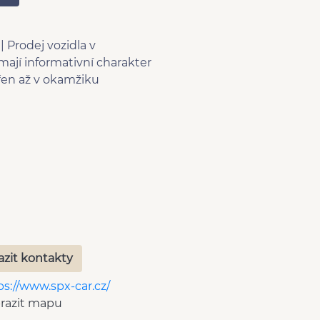
irbag
tky na zadních oknech
rodej vozidla v
ovací senzory přední
ají informativní charakter
oid Auto
řen až v okamžiku
atel rychlostního limitu
F)
tent změny jízdního pruhu
azit kontakty
ps://www.spx-car.cz/
razit mapu