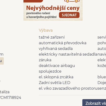
Výbava
tažné zařízení
serv
automatická převodovka
poho
vyhřívaná sedadla
auto
Km
elektricky nastavitelná sedadla
navi
záruka
elek
zu
deaktivace airbagu
kož
spolujezdce
el. sklopná zrcátka
blue
m
Zadní světla LED
Doje
el. víko zavazadlového prostoru
senz
alíza
vyhřívaný volant
mlh
VCM1718924
Hands free
Ada
Zobrazit ví
bezklíčové odemykání
Park