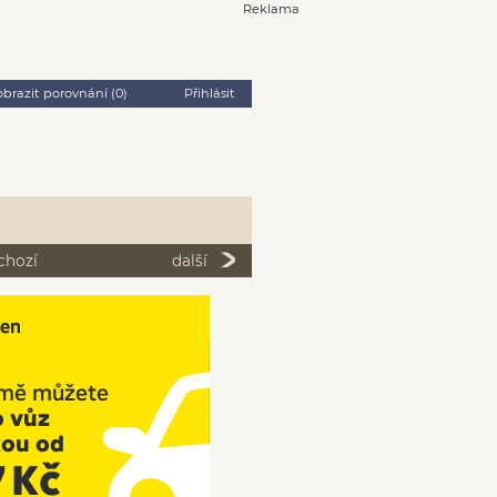
Reklama
obrazit porovnání (
0
)
Přihlásit
chozí
další