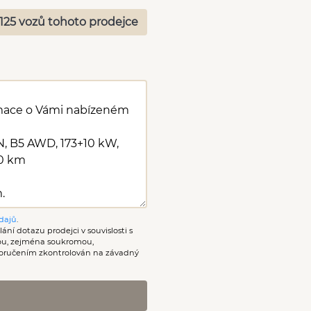
125 vozů tohoto prodejce
dajů
.
ání dotazu prodejci v souvislosti s
nou, zejména soukromou,
oručením zkontrolován na závadný