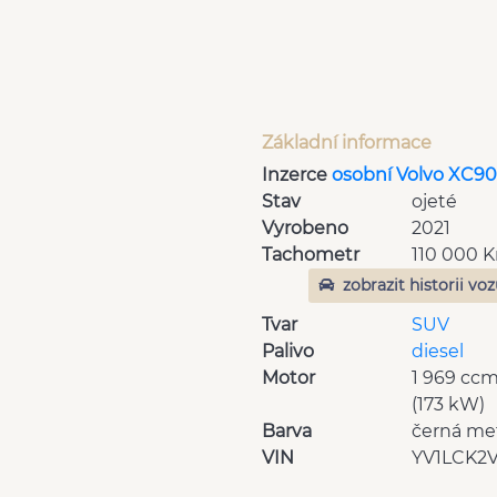
Základní informace
Inzerce
osobní Volvo XC90
Stav
ojeté
Vyrobeno
2021
Tachometr
110 000 
zobrazit historii vo
Tvar
SUV
Palivo
diesel
Motor
1 969 cc
(173 kW)
Barva
černá met
VIN
YV1LCK2