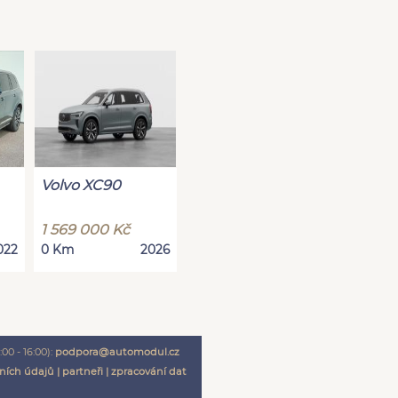
Volvo XC90
1 569 000 Kč
022
0 Km
2026
00 - 16:00):
podpora@automodul.cz
ních údajů
|
partneři
|
zpracování dat