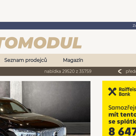
Z
Seznam prodejců
Magazín
nabídka 29520 z 35759
před