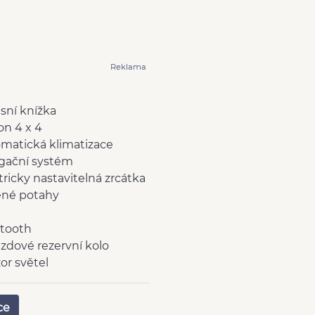
Reklama
isní knížka
n 4 x 4
matická klimatizace
gační systém
tricky nastavitelná zrcátka
ené potahy
tooth
zdové rezervní kolo
or světel
ovky
ptivní tempomat
ce
ovací kamera