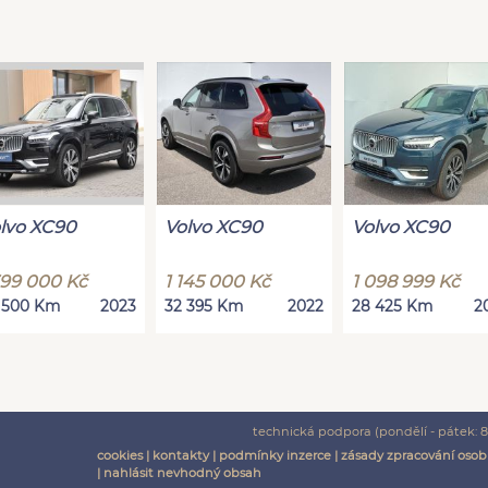
lvo XC90
Volvo XC90
Volvo XC90
399 000 Kč
1 145 000 Kč
1 098 999 Kč
 500 Km
2023
32 395 Km
2022
28 425 Km
2
technická podpora (pondělí - pátek: 8:
cookies
|
kontakty
|
podmínky inzerce
|
zásady zpracování osob
|
nahlásit nevhodný obsah