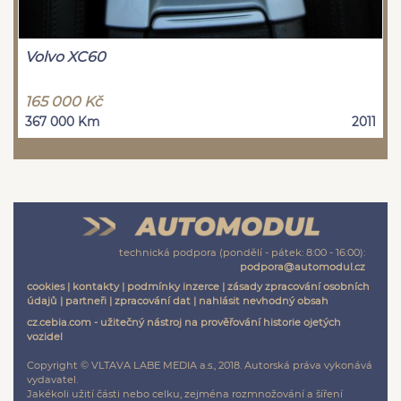
Volvo XC60
165 000 Kč
367 000 Km
2011
technická podpora (pondělí - pátek: 8:00 - 16:00):
podpora@automodul.cz
cookies
|
kontakty
|
podmínky inzerce
|
zásady zpracování osobních
údajů
|
partneři
|
zpracování dat
|
nahlásit nevhodný obsah
cz.cebia.com - užitečný nástroj na prověřování historie ojetých
vozidel
Copyright © VLTAVA LABE MEDIA a.s., 2018. Autorská práva vykonává
vydavatel.
Jakékoli užití části nebo celku, zejména rozmnožování a šíření