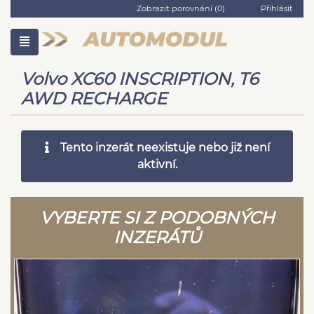
Zobrazit porovnání (
0
)
Přihlásit
Volvo XC60 INSCRIPTION, T6
AWD RECHARGE
Tento inzerát neexistuje nebo již není
aktivní.
VYBERTE SI Z PODOBNÝCH
INZERÁTŮ