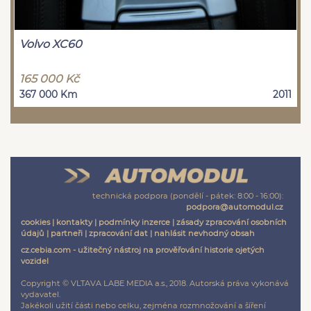
Volvo XC60
165 000 Kč
367 000 Km
2011
technická podpora (pondělí - pátek: 8:00 - 16:00):
podpora@automodul.cz
cookies
|
kontakty
|
podmínky inzerce
|
zásady zpracování osobních
údajů
|
partneři
|
zpracování dat
|
nahlásit nevhodný obsah
cz.cebia.com - užitečný nástroj na prověřování historie ojetých
vozidel
Copyright © VLTAVA LABE MEDIA a.s., 2018. Autorská práva vykonává
vydavatel.
Jakékoli užití části nebo celku, zejména rozmnožování a šíření