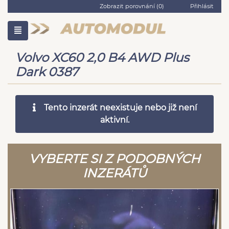
Zobrazit porovnání (
0
)
Přihlásit
Volvo XC60 2,0 B4 AWD Plus
Dark 0387
Tento inzerát neexistuje nebo již není
aktivní.
VYBERTE SI Z PODOBNÝCH
INZERÁTŮ