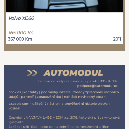
Volvo XC60
165 000 Kč
367 000 Km
2011
technická podpora (pondělí - pátek: 8:00 - 16:00):
podpora@automodul.cz
cookies
|
kontakty
|
podmínky inzerce
|
zásady zpracování osobních
údajů
|
partneři
|
zpracování dat
|
nahlásit nevhodný obsah
cz.cebia.com - užitečný nástroj na prověřování historie ojetých
vozidel
Copyright © VLTAVA LABE MEDIA a.s., 2018. Autorská práva vykonává
vydavatel.
Jakékoli užití části nebo celku, zejména rozmnožování a šíření