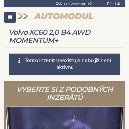
Zobrazit porovnání (
0
)
Přihlásit
Volvo XC60 2,0 B4 AWD
MOMENTUM+
Tento inzerát neexistuje nebo již není
aktivní.
VYBERTE SI Z PODOBNÝCH
INZERÁTŮ