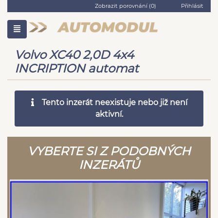
Zobrazit porovnání (
0
)
Přihlásit
Volvo XC40 2,0D 4x4
INCRIPTION automat
Tento inzerát neexistuje nebo již není
aktivní.
VYBERTE SI Z PODOBNÝCH
INZERÁTŮ