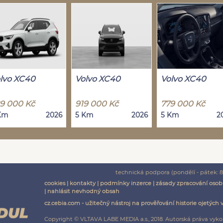
lvo XC40
Volvo XC40
Volvo XC40
9 000 Kč
919 000 Kč
779 000 Kč
Km
2026
5 Km
2026
5 Km
2
technická podpora (pondělí - pátek: 8:
cookies
|
kontakty
|
podmínky inzerce
|
zásady zpracování osob
|
nahlásit nevhodný obsah
cz.cebia.com - užitečný nástroj na prověřování historie ojetých 
Copyright © VLTAVA LABE MEDIA a.s., 2018. Autorská práva vyko