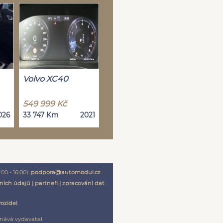
Volvo XC40
549 999 Kč
026
33 747 Km
2021
00 - 16:00):
podpora@automodul.cz
ních údajů
|
partneři
|
zpracování dat
vozidel
nává vydavatel.