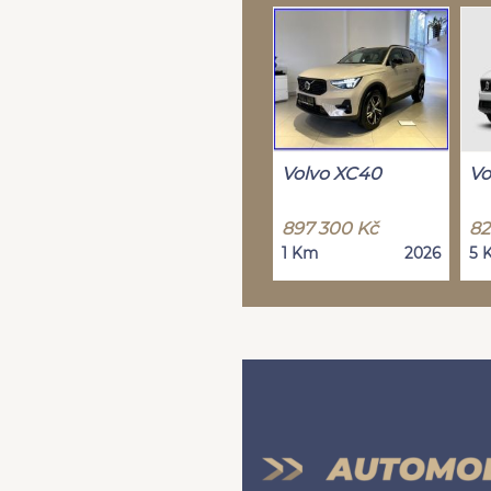
Volvo XC40
Vo
897 300 Kč
82
1 Km
2026
5 