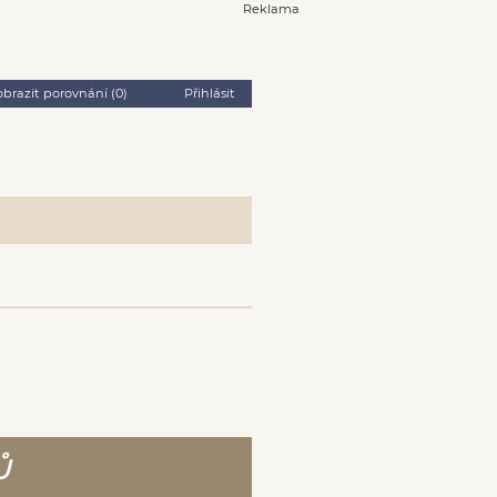
Reklama
obrazit porovnání (
0
)
Přihlásit
Ů