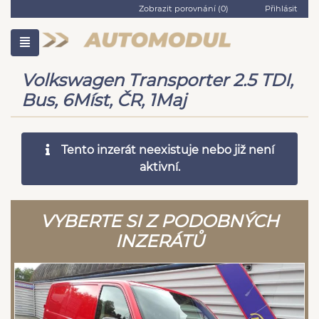
Zobrazit porovnání (
0
)
Přihlásit
Volkswagen Transporter 2.5 TDI,
Bus, 6Míst, ČR, 1Maj
Tento inzerát neexistuje nebo již není
aktivní.
VYBERTE SI Z PODOBNÝCH
INZERÁTŮ