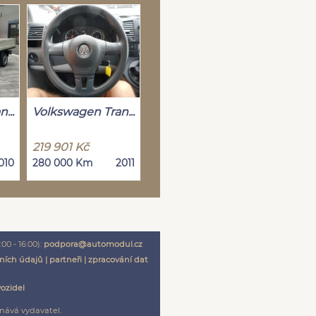
...
Volkswagen Tran...
219 901 Kč
010
280 000 Km
2011
00 - 16:00):
podpora@automodul.cz
ních údajů
|
partneři
|
zpracování dat
vozidel
nává vydavatel.