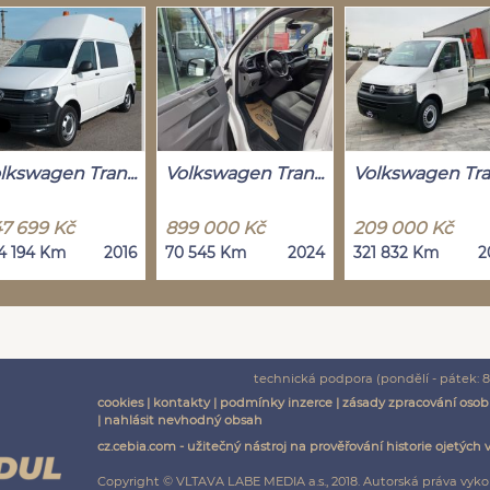
lkswagen Tran...
Volkswagen Tran...
Volkswagen Tran
7 699 Kč
899 000 Kč
209 000 Kč
4 194 Km
2016
70 545 Km
2024
321 832 Km
2
technická podpora (pondělí - pátek: 8:
cookies
|
kontakty
|
podmínky inzerce
|
zásady zpracování osob
|
nahlásit nevhodný obsah
cz.cebia.com - užitečný nástroj na prověřování historie ojetých 
Copyright © VLTAVA LABE MEDIA a.s., 2018. Autorská práva vyko