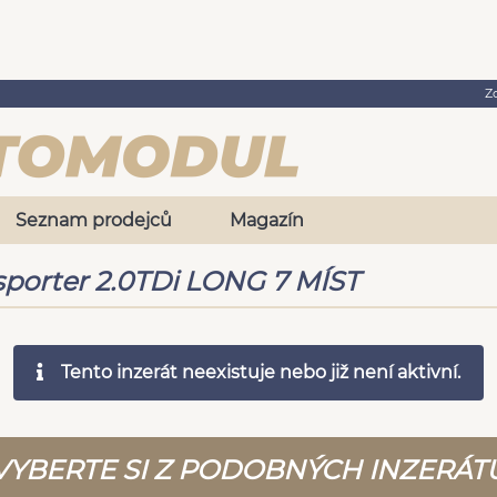
Z
Seznam prodejců
Magazín
porter 2.0TDi LONG 7 MÍST
Tento inzerát neexistuje nebo již není aktivní.
VYBERTE SI Z PODOBNÝCH INZERÁT