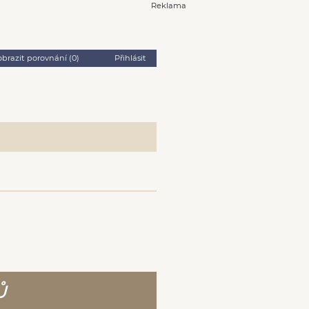
Reklama
obrazit porovnání (
0
)
Přihlásit
Ů