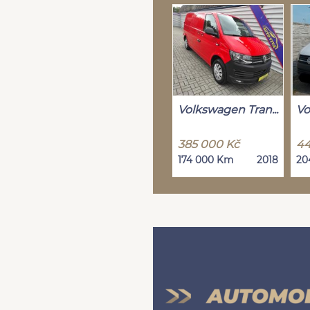
Volkswagen Tran...
Vo
385 000 Kč
44
174 000 Km
2018
20