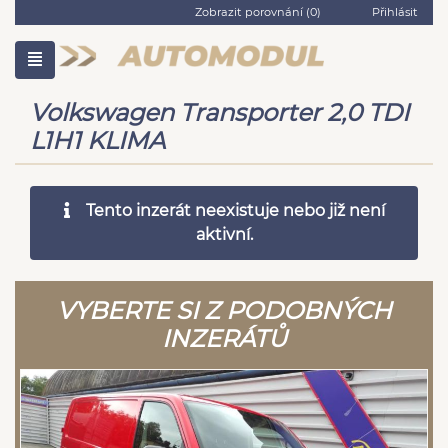
Zobrazit porovnání (
0
)
Přihlásit
Volkswagen Transporter 2,0 TDI
L1H1 KLIMA
Tento inzerát neexistuje nebo již není
aktivní.
VYBERTE SI Z PODOBNÝCH
INZERÁTŮ