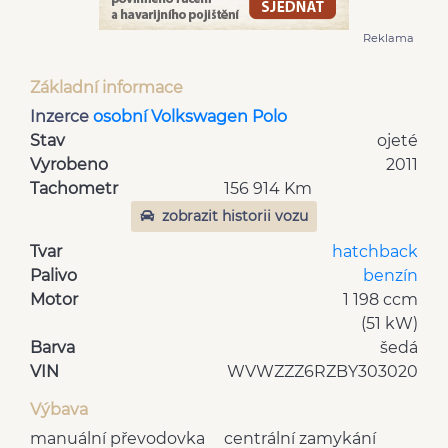
Reklama
Základní informace
Inzerce
osobní Volkswagen Polo
Stav
ojeté
Vyrobeno
2011
Tachometr
156 914 Km
zobrazit historii vozu
Tvar
hatchback
Palivo
benzín
Motor
1 198 ccm
(51 kW)
Barva
šedá
VIN
WVWZZZ6RZBY303020
Výbava
manuální převodovka
centrální zamykání