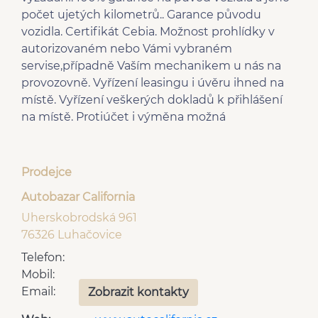
klimatizovaná přihrádka
centrál dálkový
počet ujetých kilometrů.. Garance původu
mlhovky
senzor světel
vozidla. Certifikát Cebia. Možnost prohlídky v
Parkovací senzory zadní
Bi-xenonové
autorizovaném nebo Vámi vybraném
Parkovací senzory
světlomety
servise,případně Vaším mechanikem u nás na
přední
provozovně. Vyřízení leasingu i úvěru ihned na
10x airbag
místě. Vyřízení veškerých dokladů k přihlášení
na místě. Protiúčet i výměna možná
Prodejce
Autobazar California
Uherskobrodská 961
76326 Luhačovice
Telefon:
Mobil:
Email:
Zobrazit kontakty