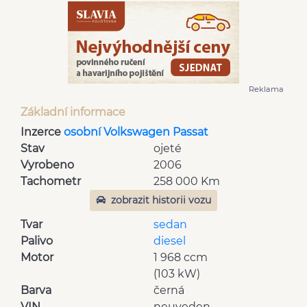
Reklama
Základní informace
Inzerce
osobní Volkswagen Passat
Stav
ojeté
Vyrobeno
2006
Tachometr
258 000 Km
zobrazit historii vozu
Tvar
sedan
Palivo
diesel
Motor
1 968 ccm
(103 kW)
Barva
černá
VIN
neuveden