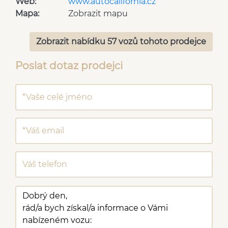
Web:
www.autocalifornia.cz
Mapa:
Zobrazit mapu
Zobrazit nabídku 57 vozů tohoto prodejce
Poslat dotaz prodejci