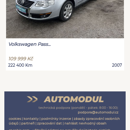
Volkswagen Pass...
109 999 Kč
222 400 Km
2007
technická podpora (pondělí - pátek: 8:00 - 16:00):
podpora@automodul.cz
cookies
|
kontakty
|
podmínky inzerce
|
zásady zpracování osobních
údajů
|
partneři
|
zpracování dat
|
nahlásit nevhodný obsah