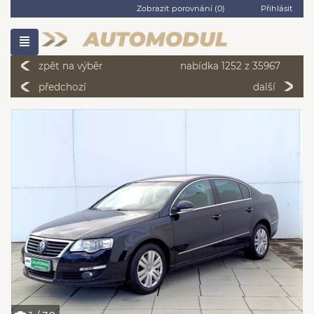
Zobrazit porovnání (
0
)
Přihlásit
zpět na výběr
nabídka 1252 z 35967
předchozí
další