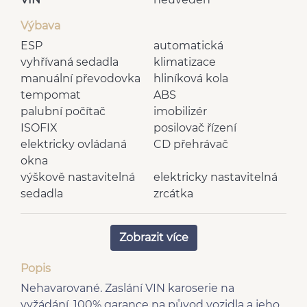
Výbava
ESP
automatická
vyhřívaná sedadla
klimatizace
manuální převodovka
hliníková kola
tempomat
ABS
palubní počítač
imobilizér
ISOFIX
posilovač řízení
elektricky ovládaná
CD přehrávač
okna
výškově nastavitelná
elektricky nastavitelná
sedadla
zrcátka
senzor stěračů
vnější teploměr
dělená zadní sedadla
rádio
Zobrazit více
vyhřívaná zrcátka
nastavitelný volant
6 rychlostních stupňů
kožené potahy
Popis
senzor opotřebení
deaktivace airbagu
Nehavarované. Zaslání VIN karoserie na
brzdových destiček
spolujezdce
vyžádání. 100% garance na původ vozidla a jeho