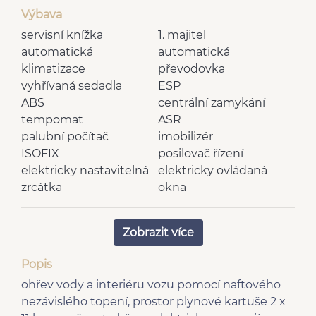
Výbava
servisní knížka
1. majitel
automatická
automatická
klimatizace
převodovka
vyhřívaná sedadla
ESP
ABS
centrální zamykání
tempomat
ASR
palubní počítač
imobilizér
ISOFIX
posilovač řízení
elektricky nastavitelná
elektricky ovládaná
zrcátka
okna
brzdový asistent
výškově nastavitelná
denní svícení
sedadla
Zobrazit více
senzor stěračů
vnější teploměr
multifunkční volant
rádio
Popis
nezávislé topení
vnitřní teploměr
ohřev vody a interiéru vozu pomocí naftového
nastavitelný volant
dělená zadní sedadla
nezávislého topení, prostor plynové kartuše 2 x
LED denní svícení
vyhřívaná zrcátka