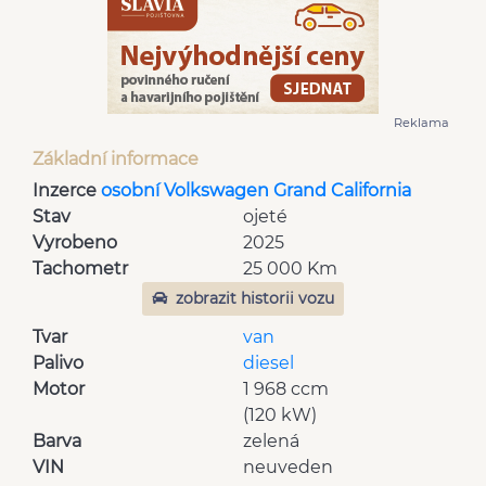
Reklama
Základní informace
Inzerce
osobní Volkswagen Grand California
Stav
ojeté
Vyrobeno
2025
Tachometr
25 000 Km
zobrazit historii vozu
Tvar
van
Palivo
diesel
Motor
1 968 ccm
(120 kW)
Barva
zelená
VIN
neuveden