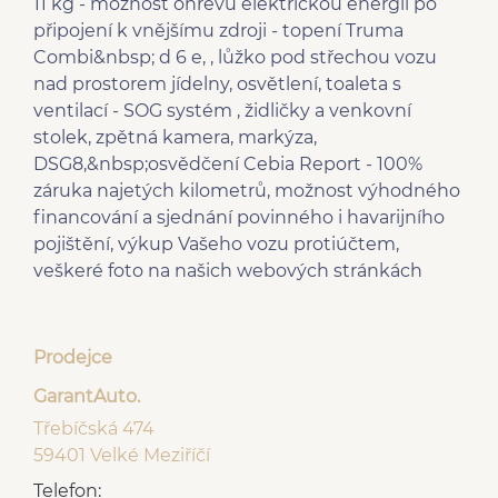
11 kg - možnost ohřevu elektrickou energií po
zadní stěrač
deaktivace airbagu
připojení k vnějšímu zdroji - topení Truma
senzor opotřebení
spolujezdce
Combi&nbsp; d 6 e, , lůžko pod střechou vozu
brzdových destiček
nad prostorem jídelny, osvětlení, toaleta s
bluetooth
senzor tlaku v
ventilací - SOG systém , židličky a venkovní
el. sklopná zrcátka
pneumatikách
stolek, zpětná kamera, markýza,
senzor světel
centrál dálkový
DSG8,&nbsp;osvědčení Cebia Report - 100%
startování tlačítkem
aut. aktivace
záruka najetých kilometrů, možnost výhodného
aut. zabrždění v kopci
výstražných světlometů
financování a sjednání povinného i havarijního
vyhřívaný volant
dvouzónová klimatizace
pojištění, výkup Vašeho vozu protiúčtem,
Parkovací kamera
Hands free
veškeré foto na našich webových stránkách
8 rychlostních stupňů
elektronická ruční brzda
hlídání mrtvého úhlu
hlídání jízdního pruhu
Parkovací senzory
Parkovací senzory zadní
přední
Prodejce
Ambientní osvětlení
přední světla LED
GarantAuto.
interiéru
Třebíčská 474
Digitální příjem rádia
Start-stop systém
59401 Velké Meziříčí
(DAB)
nouzové brždění (PEBS)
Telefon:
sledování únavy řidiče