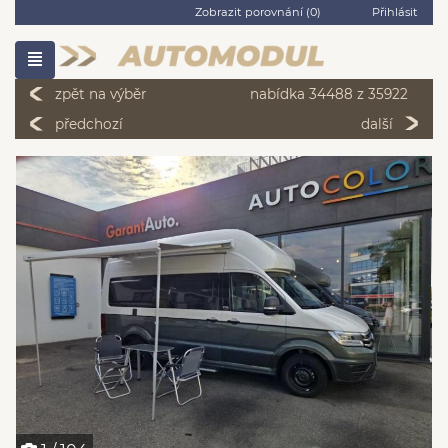
Zobrazit porovnání (
0
)
Přihlásit
zpět na výběr
nabídka 34488 z 35922
předchozí
další