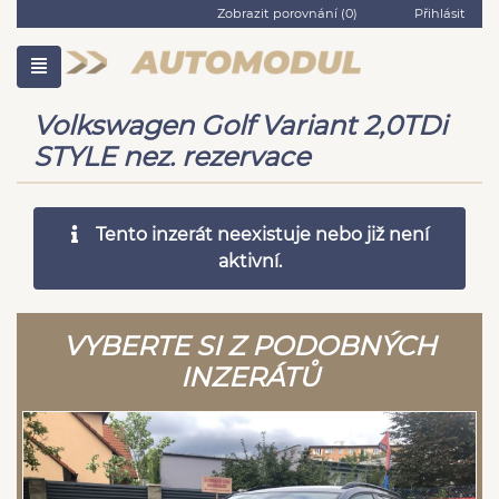
Zobrazit porovnání (
0
)
Přihlásit
Volkswagen Golf Variant 2,0TDi
STYLE nez. rezervace
Tento inzerát neexistuje nebo již není
aktivní.
VYBERTE SI Z PODOBNÝCH
INZERÁTŮ