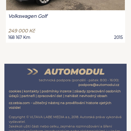
Volkswagen Golf
249 000 Kč
168 167 Km
2015
technická podpora (pondělí - pátek: 8:00 - 16:00):
podpora@automodul.cz
cookies
|
kontakty
|
podmínky inzerce
|
zásady zpracování osobních
údajů
|
partneři
|
zpracování dat
|
nahlásit nevhodný obsah
cz.cebia.com - užitečný nástroj na prověřování historie ojetých
vozidel
Copyright © VLTAVA LABE MEDIA a.s., 2018. Autorská práva vykonává
vydavatel.
Jakékoli užití části nebo celku, zejména rozmnožování a šíření
jakýmkoli způsobem (mechanickým nebo elektronickým) i v jiném