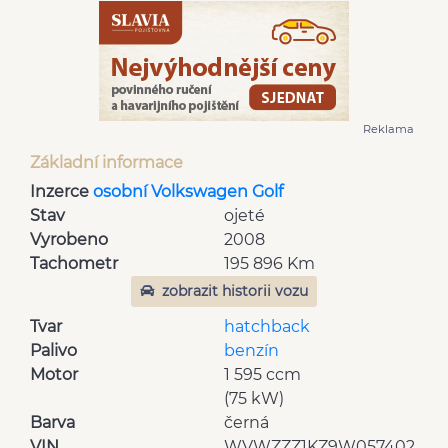
Reklama
Základní informace
Inzerce
osobní Volkswagen Golf
Stav
ojeté
Vyrobeno
2008
Tachometr
195 896 Km
zobrazit historii vozu
Tvar
hatchback
Palivo
benzín
Motor
1 595 ccm
(75 kW)
Barva
černá
VIN
WVWZZZ1KZ9W057402