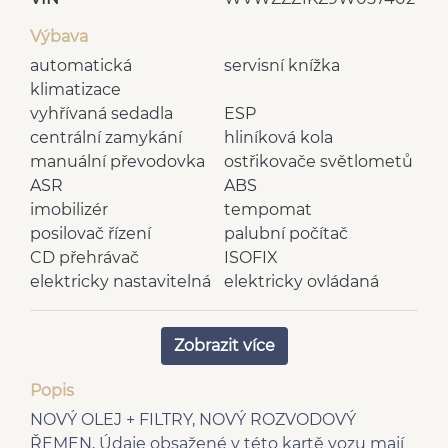
Výbava
automatická
servisní knížka
klimatizace
vyhřívaná sedadla
ESP
centrální zamykání
hliníková kola
manuální převodovka
ostřikovače světlometů
ASR
ABS
imobilizér
tempomat
posilovač řízení
palubní počítač
CD přehrávač
ISOFIX
elektricky nastavitelná
elektricky ovládaná
zrcátka
okna
vnější teploměr
výškově nastavitelná
Zobrazit více
senzor stěračů
sedadla
dělená zadní sedadla
rádio
Popis
tónovaná skla
nastavitelný volant
NOVÝ OLEJ + FILTRY, NOVÝ ROZVODOVÝ
airbag řidiče
vyhřívaná zrcátka
ŘEMEN, Údaje obsažené v této kartě vozu mají