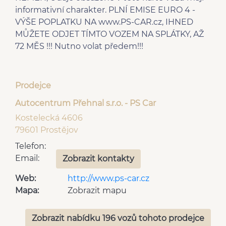
deaktivace airbagu
výškově nastavitelné
informativní charakter. PLNÍ EMISE EURO 4 -
spolujezdce
sedadlo řidiče
VÝŠE POPLATKU NA www.PS-CAR.cz, IHNED
centrál dálkový
zadní stěrač
MŮŽETE ODJET TÍMTO VOZEM NA SPLÁTKY, AŽ
el. přední okna
plní 'EURO IV'
72 MĚS !!! Nutno volat předem!!!
mlhovky
senzor světel
5 rychlostních stupňů
man. klimatizace
10x airbag
Parkovací senzory zadní
Prodejce
Autocentrum Přehnal s.r.o. - PS Car
Kostelecká 4606
79601 Prostějov
Telefon:
Email:
Zobrazit kontakty
Web:
http://www.ps-car.cz
Mapa:
Zobrazit mapu
Zobrazit nabídku 196 vozů tohoto prodejce