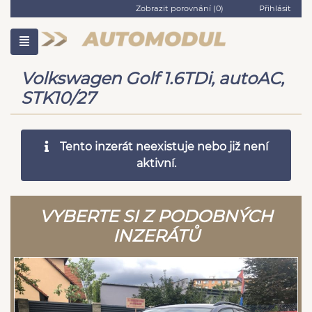
Zobrazit porovnání (
0
)
Přihlásit
Volkswagen Golf 1.6TDi, autoAC,
STK10/27
Tento inzerát neexistuje nebo již není
aktivní.
VYBERTE SI Z PODOBNÝCH
INZERÁTŮ