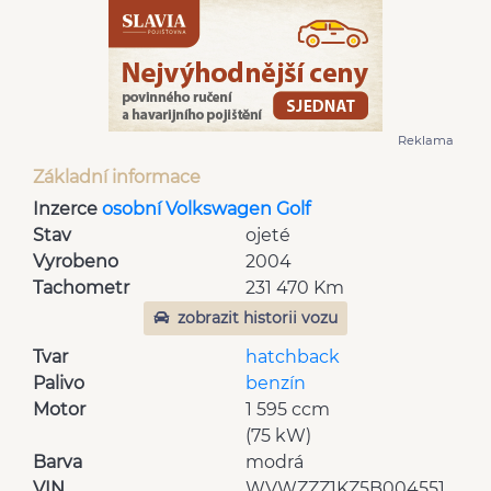
Reklama
Základní informace
Inzerce
osobní Volkswagen Golf
Stav
ojeté
Vyrobeno
2004
Tachometr
231 470 Km
zobrazit historii vozu
Tvar
hatchback
Palivo
benzín
Motor
1 595 ccm
(75 kW)
Barva
modrá
VIN
WVWZZZ1KZ5B004551