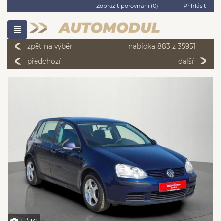
Zobrazit porovnání (
0
)
Přihlásit
zpět na výběr
nabídka 883 z 35951
předchozí
další