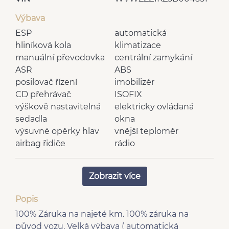
Výbava
ESP
automatická
hliníková kola
klimatizace
manuální převodovka
centrální zamykání
ASR
ABS
posilovač řízení
imobilizér
CD přehrávač
ISOFIX
výškově nastavitelná
elektricky ovládaná
sedadla
okna
výsuvné opěrky hlav
vnější teploměr
airbag řidiče
rádio
zadní stěrač
deaktivace airbagu
Zadní světla LED
spolujezdce
Zobrazit více
plní 'EURO IV'
centrál dálkový
mlhovky
klimatizovaná přihrádka
Popis
4x airbag
man. klimatizace
100% Záruka na najeté km. 100% záruka na
5 rychlostních stupňů
dvouzónová klimatizace
původ vozu. Velká výbava ( automatická