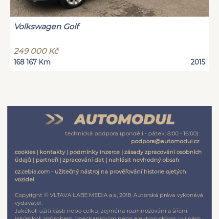
Volkswagen Golf
249 000 Kč
168 167 Km
2015
technická podpora (pondělí - pátek: 8:00 - 16:00):
podpora@automodul.cz
cookies
|
kontakty
|
podmínky inzerce
|
zásady zpracování osobních
údajů
|
partneři
|
zpracování dat
|
nahlásit nevhodný obsah
cz.cebia.com - užitečný nástroj na prověřování historie ojetých
vozidel
Copyright © VLTAVA LABE MEDIA a.s., 2018. Autorská práva vykonává
vydavatel.
Jakékoli užití části nebo celku, zejména rozmnožování a šíření
jakýmkoli způsobem (mechanickým nebo elektronickým) i v jiném