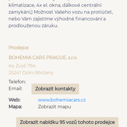
Přední pohon
Hands free
klimatizace, 4x el. okna, dálkové centrální
AUX
Malý kožený paket
zamykání,) Možnost Vašeho vozu na protiúčet,
pohon 4x2
nebo Vám zajistíme výhodné financování a
prodlouženou záruku.
Prodejce
BOHEMIA CARS PRAGUE, s.r.o.
Ke Zvoli 794
25241 Dolní Břežany
Telefon:
Email:
Zobrazit kontakty
Web:
www.bohemiacars.cz
Mapa:
Zobrazit mapu
Zobrazit nabídku 95 vozů tohoto prodejce