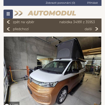
Zobrazit porovnání (
0
)
Přihlásit
zpět na výběr
nabídka 34991 z 35953
předchozí
další