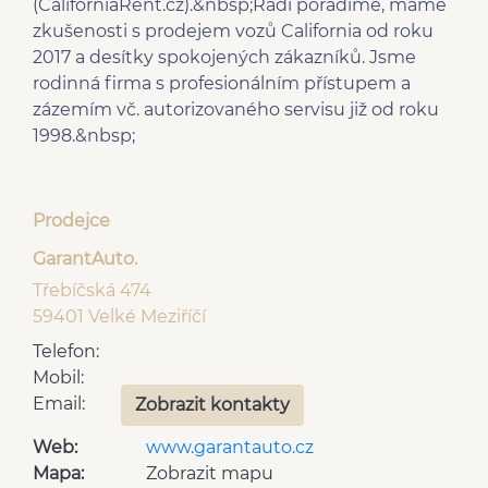
(CaliforniaRent.cz).&nbsp;Rádi poradíme, máme
zkušenosti s prodejem vozů California od roku
2017 a desítky spokojených zákazníků. Jsme
rodinná firma s profesionálním přístupem a
zázemím vč. autorizovaného servisu již od roku
1998.&nbsp;
Prodejce
GarantAuto.
Třebíčská 474
59401 Velké Meziříčí
Telefon:
Mobil:
Email:
Zobrazit kontakty
Web:
www.garantauto.cz
Mapa:
Zobrazit mapu