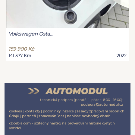
Volkswagen Osta...
159 900 Kč
141 377 Km
2022
technická podpora (pondělí - pátek: 8:00 - 16:00):
podpora@automodul.cz
cookies
|
kontakty
|
podmínky inzerce
|
zásady zpracování osobních
údajů
|
partneři
|
zpracování dat
|
nahlásit nevhodný obsah
cz.cebia.com - užitečný nástroj na prověřování historie ojetých
vozidel