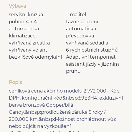
Výbava
servisní knížka
1. majitel
pohon 4 x 4
tažné zařízení
automatická
automatická
klimatizace
převodovka
vyhřívaná zrcátka
vyhřívaná sedadla
vyhřívaný volant
6 rychlostních stupňů
bezklíčové odemykání
Adaptivní tempomat
asistent jízdy v jízdním
pruhu
Popis
ceníková cena akčního modelu 2 772 000,- Kč s
DPH, konfigurační kód&nbsp;59E3H4, exkluzivní
barva bronzová Copper/bílá
Candy,&nbsp;prodloužená záruka 5 roky /
200.000 km.&nbsp;Možnost prohlédnout vůz
nebo půjčit na vyzkoušení