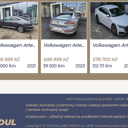
lkswagen Arte...
Volkswagen Arte...
Volkswagen Arte
8 999 Kč
698 999 Kč
578 700 Kč
 000 Km
2021
39 000 Km
2023
102 111 Km
2
technická podpora (pondělí - pátek: 8:
cookies
|
kontakty
|
podmínky inzerce
|
zásady zpracování osob
|
nahlásit nevhodný obsah
cz.cebia.com - užitečný nástroj na prověřování historie ojetých 
Copyright © VLTAVA LABE MEDIA a.s., 2018. Autorská práva vyko