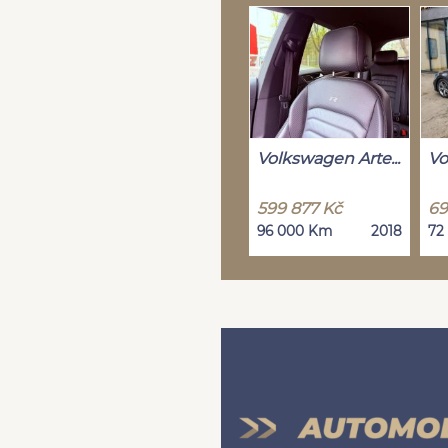
Volkswagen Arte...
Vo
599 877 Kč
69
96 000 Km
2018
72