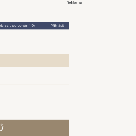
Reklama
obrazit porovnání (
0
)
Přihlásit
Ů