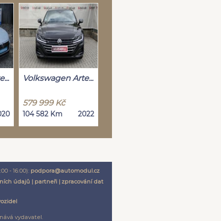
...
Volkswagen Arte...
579 999 Kč
020
104 582 Km
2022
00 - 16:00):
podpora@automodul.cz
ních údajů
|
partneři
|
zpracování dat
vozidel
nává vydavatel.