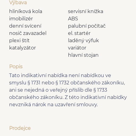
Výbava
hliníková kola
servisní knížka
imobilizér
ABS
denní svícení
palubní počítač
nosič zavazadel
el. startér
plexi štít
laděný výfuk
katalyzátor
variátor
hlavní stojan
Popis
Tato indikativní nabídka není nabídkou ve
smyslu § 1731 nebo § 1732 občanského zákoníku,
ani se nejedná o veřejný příslib dle § 1733
občanského zákoníku. Z této indikativní nabídky
nevzniká nárok na uzavření smlouvy.
Prodejce