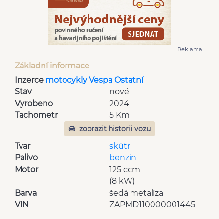
Reklama
Základní informace
Inzerce
motocykly Vespa Ostatní
Stav
nové
Vyrobeno
2024
Tachometr
5 Km
zobrazit historii vozu
Tvar
skútr
Palivo
benzín
Motor
125 ccm
(8 kW)
Barva
šedá metalíza
VIN
ZAPMD110000001445