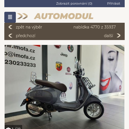
Zobrazit porovnání (
0
)
Přihlásit
zpět na výběr
nabídka 4770 z 35937
předchozí
další