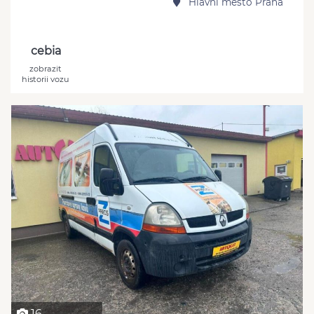
Hlavní město Praha
cebia
zobrazit
historii vozu
16