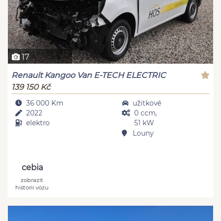
17
Renault Kangoo Van E-TECH ELECTRIC
139 150 Kč
36 000 Km
užitkové
2022
0 ccm,
elektro
51 kW
Louny
cebia
zobrazit
historii vozu