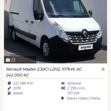
23
Renault Master 2.3dCi L2H2, 107kW, AC
242 000 Kč
222 586 Km
užitkové
2019
2 299 ccm,
diesel
107 kW
Hlavní město Praha