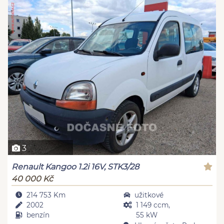
3
Renault Kangoo 1.2i 16V, STK3/28
40 000 Kč
214 753 Km
užitkové
2002
1 149 ccm,
benzín
55 kW