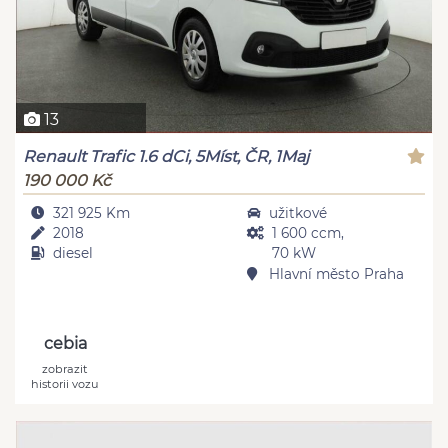
13
Renault Trafic 1.6 dCi, 5Míst, ČR, 1Maj
190 000 Kč
321 925 Km
užitkové
2018
1 600 ccm,
diesel
70 kW
Hlavní město Praha
cebia
zobrazit
historii vozu