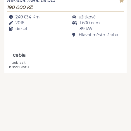
Renault Trafic 1.6 dCi
190 000 Kč
249 634 Km
užitkové
2018
1 600 ccm,
diesel
89 kW
Hlavní město Praha
cebia
zobrazit
historii vozu