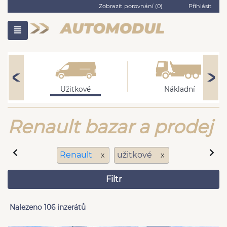
Zobrazit porovnání (
0
)
Přihlásit
Užitkové
Nákladní
Renault bazar a prodej
Renault
užitkové
x
x
Filtr
Nalezeno 106 inzerátů