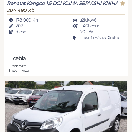
Renault Kangoo 1,5 DCI KLIMA SERVISNÍ KNIHA
204 490 Kč
178 000 Km
užitkové
2021
1 461 ccm,
diesel
70 kW
Hlavní město Praha
cebia
zobrazit
historii vozu