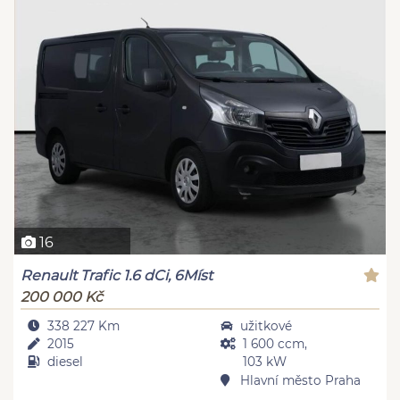
16
Renault Trafic 1.6 dCi, 6Míst
200 000 Kč
338 227 Km
užitkové
2015
1 600 ccm,
diesel
103 kW
Hlavní město Praha