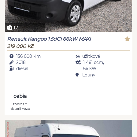
12
Renault Kangoo 1.5dCi 66kW MAXI
219 000 Kč
156 000 Km
užitkové
2018
1 461 ccm,
diesel
66 kW
Louny
cebia
zobrazit
historii vozu