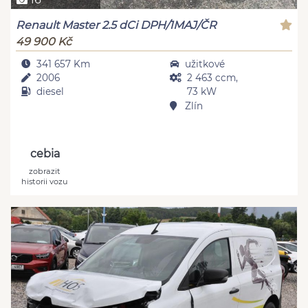
Renault Master 2.5 dCi DPH/1MAJ/ČR
49 900 Kč
341 657 Km
užitkové
2006
2 463 ccm,
diesel
73 kW
Zlín
cebia
zobrazit
historii vozu