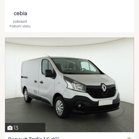
cebia
zobrazit
historii vozu
13