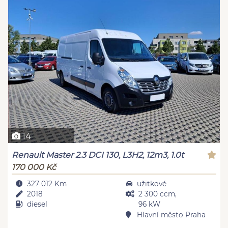
14
Renault Master 2.3 DCI 130, L3H2, 12m3, 1.0t
170 000 Kč
327 012 Km
užitkové
2018
2 300 ccm,
diesel
96 kW
Hlavní město Praha