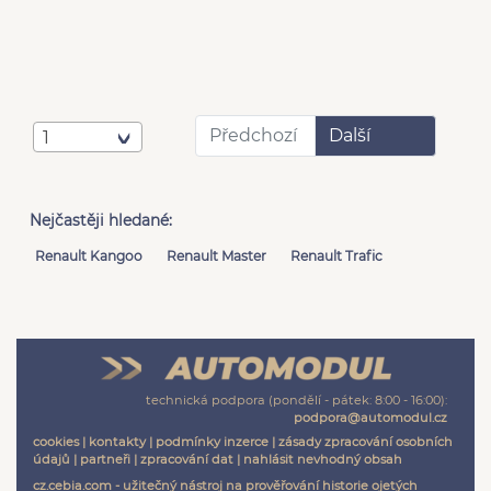
Předchozí
Další
1
Nejčastěji hledané:
Renault Kangoo
Renault Master
Renault Trafic
technická podpora (pondělí - pátek: 8:00 - 16:00):
podpora@automodul.cz
cookies
|
kontakty
|
podmínky inzerce
|
zásady zpracování osobních
údajů
|
partneři
|
zpracování dat
|
nahlásit nevhodný obsah
cz.cebia.com - užitečný nástroj na prověřování historie ojetých