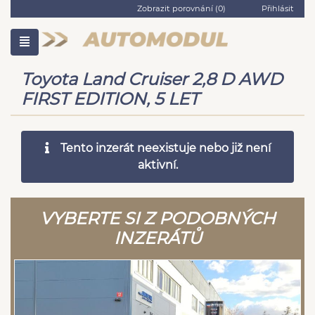
Zobrazit porovnání (
0
)
Přihlásit
Toyota Land Cruiser 2,8 D AWD
FIRST EDITION, 5 LET
Tento inzerát neexistuje nebo již není
aktivní.
VYBERTE SI Z PODOBNÝCH
INZERÁTŮ