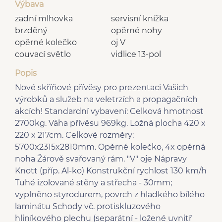
Výbava
zadní mlhovka
servisní knížka
brzděný
opěrné nohy
opěrné kolečko
oj V
couvací světlo
vidlice 13-pol
Popis
Nové skříňové přívěsy pro prezentaci Vašich
výrobků a služeb na veletrzích a propagačních
akcích! Standardní vybavení: Celková hmotnost
2700kg. Váha přívěsu 969kg. Ložná plocha 420 x
220 x 217cm. Celkové rozměry:
5700x2315x2810mm. Opěrné kolečko, 4x opěrná
noha Žárově svařovaný rám. "V" oje Nápravy
Knott (příp. Al-ko) Konstrukční rychlost 130 km/h
Tuhé izolované stěny a střecha - 30mm;
vyplněno styrodurem, povrch z hladkého bílého
laminátu Schody vč. protiskluzového
hliníkového plechu (separátní - ložené uvnitř