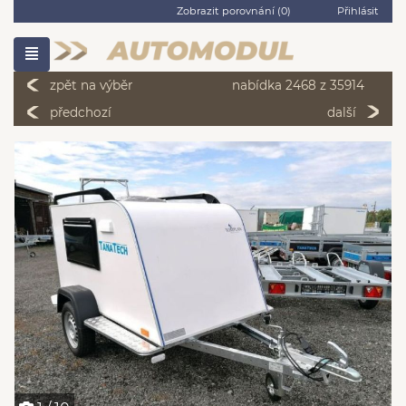
Zobrazit porovnání (
0
)
Přihlásit
zpět na výběr
nabídka 2468 z 35914
předchozí
další