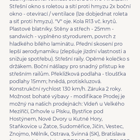
Střešní okno s roletou a sítí proti hmyzu 2x boční
okno - otevírací / ventilace (lze dobjednat roleta
a síť proti hmyzu). "V" oje. Kola R13 vč. krytů.
Plastové blatníky. Stěny a střech - 25mm -
sandwich - vyplněno styrodurem, povrch z
hladkého bílého laminátu. Přední skosení pro
lepší aerodynamiku (zlepšuje jízdní vlastnosti a
snižuje spotřebu). Střešní raily. Opěrné kolečko s
držákem. Boční nášlapy pro snadný přístup ke
střešním railům. Překližková podlaha - tloušťka
podlahy 15mm; hnědá, protiskluzová.
Konstrukční rychlost 130 km/h. Záruka 2 roky.
Možnost bohaté výbavy - modifikace Prodej je
možný na našich prodejnách: Vídeň u Velkého
Meziříčí, Drhovle u Písku, Bystřice pod
Hostýnem, Nové Dvory u Kutné Hory,
Staňkovice u Žatce, Sudoměřice, Jičín, Vestec,
Znojmo, Mělník, Ostrava, Svinná (SK), Bratislava