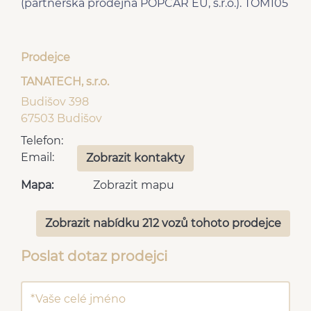
(partnerská prodejna POPCAR EU, s.r.o.). TOM105
Prodejce
TANATECH, s.r.o.
Budišov 398
67503 Budišov
Telefon:
Email:
Zobrazit kontakty
Mapa:
Zobrazit mapu
Zobrazit nabídku 212 vozů tohoto prodejce
Poslat dotaz prodejci