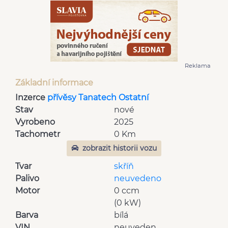
Reklama
Základní informace
Inzerce
přívěsy Tanatech Ostatní
Stav
nové
Vyrobeno
2025
Tachometr
0 Km
zobrazit historii vozu
Tvar
skříň
Palivo
neuvedeno
Motor
0 ccm
(0 kW)
Barva
bílá
VIN
neuveden