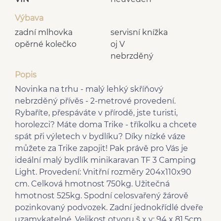
Výbava
zadní mlhovka
servisní knížka
opěrné kolečko
oj V
nebrzděný
Popis
Novinka na trhu - malý lehký skříňový
nebrzděný přívěs - 2-metrové provedení.
Rybaříte, přespáváte v přírodě, jste turisti,
horolezci? Máte doma Trike - tříkolku a chcete
spát při výletech v bydlíku? Díky nízké váze
můžete za Trike zapojit! Pak právě pro Vás je
ideální malý bydlík minikaravan TF 3 Camping
Light. Provedení: Vnitřní rozměry 204x110x90
cm. Celková hmotnost 750kg. Užitečná
hmotnost 525kg. Spodní celosvařený žárově
pozinkovaný podvozek. Zadní jednokřídlé dveře
uzamykatelné. Velikost otvoru š x v: 94 x 81,5cm